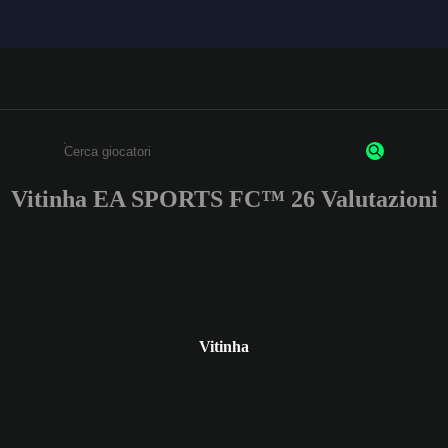
Vitinha EA SPORTS FC™ 26 Valutazioni
Inserisci un minimo di 3 caratteri o numeri.
Vitinha