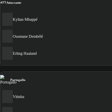
ATT
Attaccante
Kylian Mbappé
Ousmane Dembélé
Erling Haaland
Portogallo
Vitinha