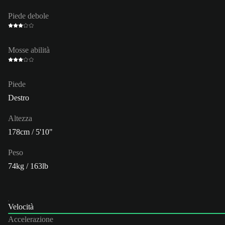
Piede debole
Mosse abilità
Piede
Destro
Altezza
178cm / 5'10"
Peso
74kg / 163lb
Velocità
Accelerazione