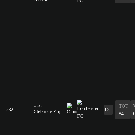
TOT
#232
232
DC
Stefan de Vrij
84