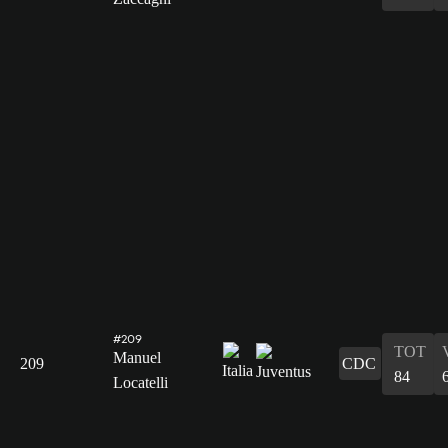
#209
TOT
Manuel
209
CDC
84
Locatelli