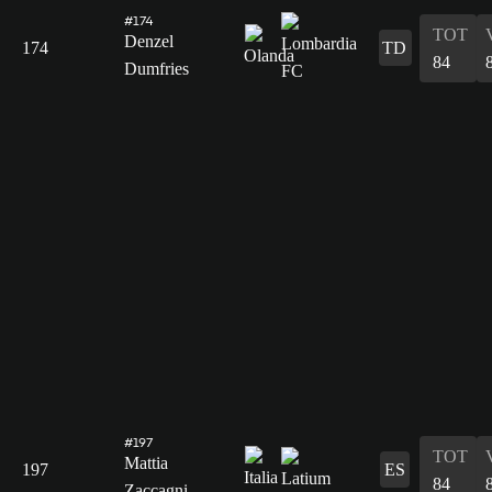
#174
TOT
Denzel
174
TD
84
Dumfries
#197
TOT
Mattia
197
ES
84
Zaccagni