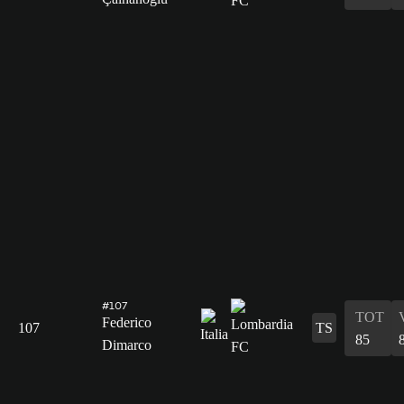
#107
TOT
Federico
107
TS
85
Dimarco