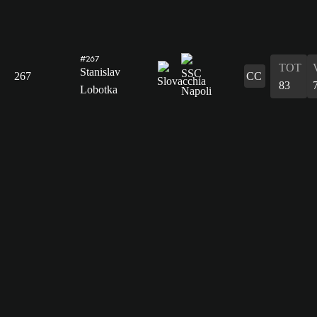
#267
TOT
Stanislav
267
CC
83
Lobotka