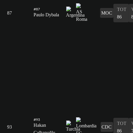
TOT
#87
87
MOC
Paulo Dybala
86
#93
TOT
Hakan
93
CDC
86
Çalhanoğlu