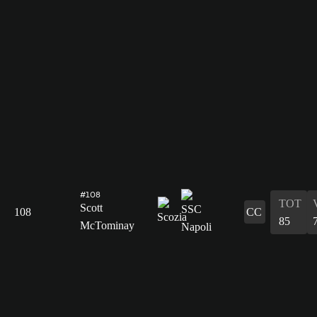
#108
TOT
Scott
108
CC
85
McTominay