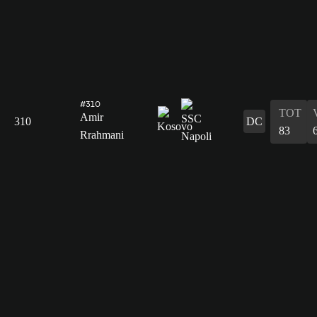
#310
TOT
Amir
310
DC
83
Rrahmani