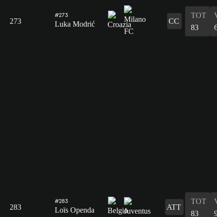
TOT
#273
273
CC
Luka Modrić
83
TOT
#283
283
ATT
Loïs Openda
83