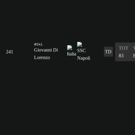
#241
TOT
Giovanni Di
241
TD
83
Lorenzo