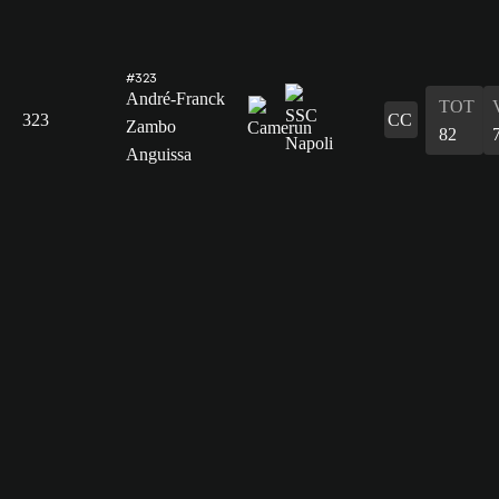
#323
André-Franck
TOT
323
CC
Zambo
82
Anguissa