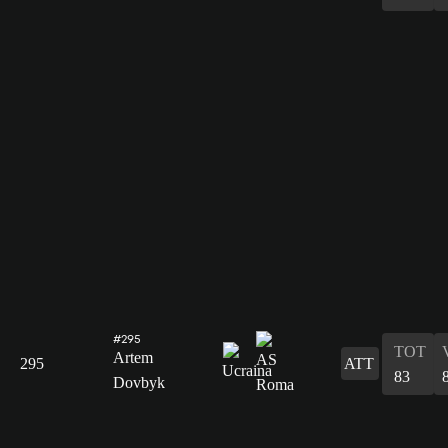
#295
TOT
Artem
295
ATT
83
Dovbyk