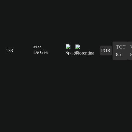
TOT
#133
133
POR
De Gea
85