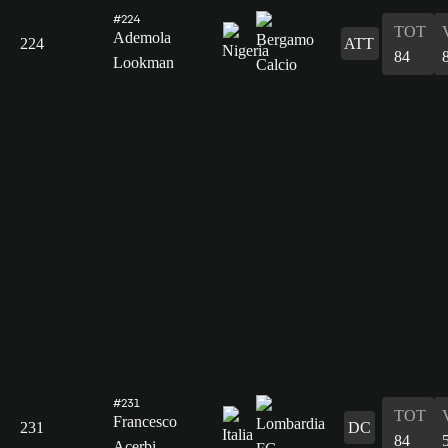
#224
TOT
Ademola
224
ATT
84
Lookman
#231
TOT
Francesco
231
DC
84
Acerbi