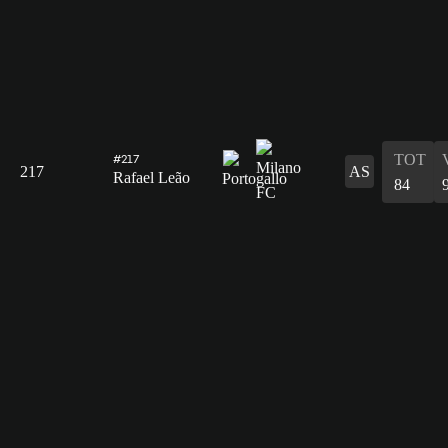
TOT
#217
217
AS
Rafael Leão
84