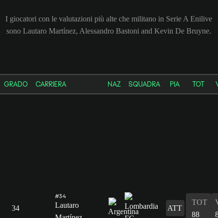
I giocatori con le valutazioni più alte che militano in Serie A Enilive
sono Lautaro Martínez, Alessandro Bastoni and Kevin De Bruyne.
GRADO
CARRIERA
NAZ
SQUADRA
PIA
TOT
#34
TOT
Lautaro
34
ATT
88
Martínez