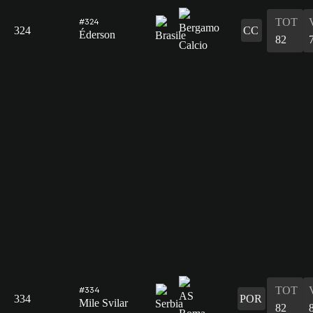
TOT
#324
324
CC
Éderson
82
TOT
#334
334
POR
Mile Svilar
82