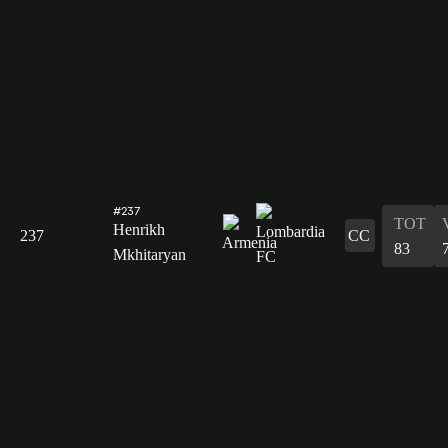
#237
TOT
Henrikh
237
CC
83
Mkhitaryan