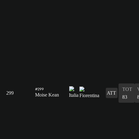
TOT
#299
299
ATT
Moise Kean
83