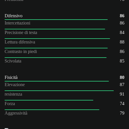
Difensivo
86
Intercettazioni
86
Precisione di testa
84
Lettura difensiva
88
Contrasto in piedi
86
Scivolata
85
Fisicità
80
Elevazione
87
resistenza
91
Forza
74
Aggressività
79