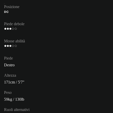
Posizione
DC
Piede debole
Mosse abilità
Piede
Destro
Altezza
171cm / 5'7"
Peso
59kg / 130lb
Ruoli alternativi