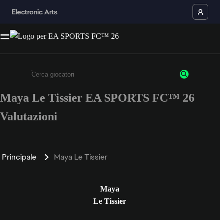
Maya Le Tissier EA SPORTS FC™ 26
Inserisci un minimo di 3 caratteri o numeri.
Valutazioni
Principale
Maya Le Tissier
Maya
Le Tissier