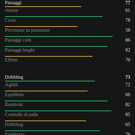
Passaggi
77
visione
61
Cross
78
Precisione su punizione
58
Passaggi corti
86
Passaggi lunghi
82
Effetto
70
Dribbling
73
Agilità
72
Equilibrio
66
Reattività
82
Controllo di palla
85
Dribbling
65
Freddezza
76