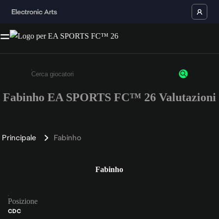
Fabinho EA SPORTS FC™ 26 Valutazioni
Inserisci un minimo di 3 caratteri o numeri.
Principale
Fabinho
Fabinho
Posizione
CDC