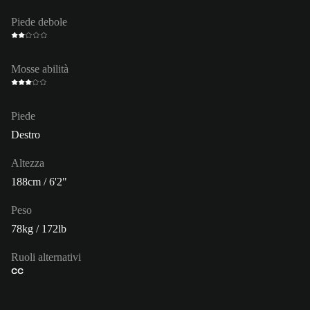
Piede debole
Mosse abilità
Piede
Destro
Altezza
188cm / 6'2"
Peso
78kg / 172lb
Ruoli alternativi
CC