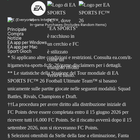
Users Interact
In-game Purchases (Includes Random Items)
Principale
Compra
Notizie
EA app per Windows
EA app per Mac
Sport Gioch
* Si applicano altre condizioni e restrizioni. Consulta
ea.com/it-
it/games/ea-sports-fc/fc-26
/game-disclaimers per i dettagli.
** Le statistiche della Stagione del Tour mondiale di EA
SPORTS FC™ 26 Football Ultimate Team™ si basano
unicamente sulle partite giocate nelle seguenti modalità: Squad
Battles, Rivals, Champions e Draft.
††La procedura per avere diritto alla distribuzione iniziale di
FC Points deve essere completata entro il 15 giugno 2026 per
ricevere tutti i 6.000 FC Points. Se il riscatto avverrà dopo il 15
settembre 2026, non si riceveranno FC Points.
§ Selezioni ottenibili da Stelle della fase a eliminazione, Fanta