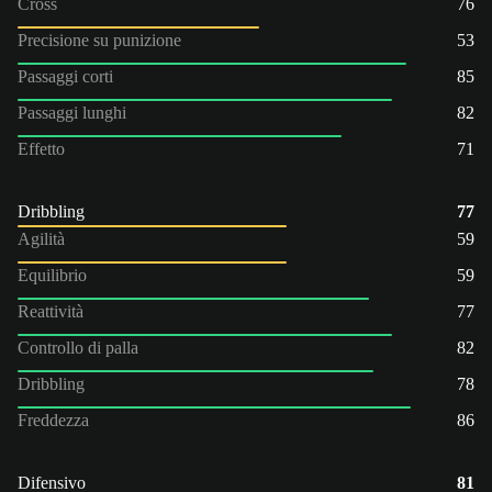
Cross
76
Precisione su punizione
53
Passaggi corti
85
Passaggi lunghi
82
Effetto
71
Dribbling
77
Agilità
59
Equilibrio
59
Reattività
77
Controllo di palla
82
Dribbling
78
Freddezza
86
Difensivo
81