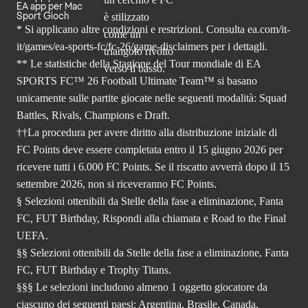
EA app per Mac
Sport Gioch
* Si applicano altre condizioni e restrizioni. Consulta
ea.com/it-
it/games/ea-sports-fc/fc-26
/game-disclaimers per i dettagli.
** Le statistiche della Stagione del Tour mondiale di EA
SPORTS FC™ 26 Football Ultimate Team™ si basano
unicamente sulle partite giocate nelle seguenti modalità: Squad
Battles, Rivals, Champions e Draft.
††La procedura per avere diritto alla distribuzione iniziale di
FC Points deve essere completata entro il 15 giugno 2026 per
ricevere tutti i 6.000 FC Points. Se il riscatto avverrà dopo il 15
settembre 2026, non si riceveranno FC Points.
§ Selezioni ottenibili da Stelle della fase a eliminazione, Fanta
FC, FUT Birthday, Rispondi alla chiamata e Road to the Final
UEFA.
§§ Selezioni ottenibili da Stelle della fase a eliminazione, Fanta
FC, FUT Birthday e Trophy Titans.
§§§ Le selezioni includono almeno 1 oggetto giocatore da
ciascuno dei seguenti paesi: Argentina, Brasile, Canada,