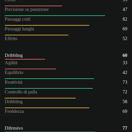
Precisione su punizione
47
Passaggi corti
82
Passaggi lunghi
69
Effetto
52
Dribbling
60
Agilità
33
Equilibrio
42
Reattività
73
Controllo di palla
72
Dribbling
58
Freddezza
69
Difensivo
77