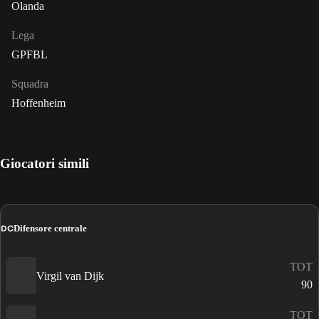
Olanda
Lega
GPFBL
Squadra
Hoffenheim
Giocatori simili
DC
Difensore centrale
TOT
Virgil van Dijk
90
TOT