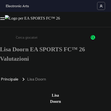
Lisa Doorn EA SPORTS FC™ 26
Inserisci un minimo di 3 caratteri o numeri.
Valutazioni
Principale
Lisa Doorn
Lisa
Doorn