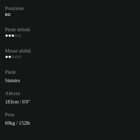
Posizione
DC
Piede debole
Mosse abilità
Piede
Sinistro
Altezza
183cm / 6'0"
Peso
69kg / 152lb