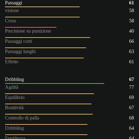
Passaggi
61
visione
58
Cross
58
Precisione su punizione
40
Passaggi corti
66
Passaggi lunghi
63
Effetto
61
Dribbling
67
Agilità
77
Equilibrio
69
Reattività
67
Controllo di palla
68
Dribbling
64
Freddezza
64