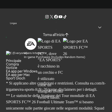
Lingua
Torna all'inizio
Users Interact
In-game Purchases (Includes Random Items)
Principale
Compra
Notizie
EA app per Windows
EA app per Mac
Sport Gioch
* Si applicano altre condizioni e restrizioni. Consulta
ea.com/it-
it/games/ea-sports-fc/fc-26
/game-disclaimers per i dettagli.
** Le statistiche della Stagione del Tour mondiale di EA
SPORTS FC™ 26 Football Ultimate Team™ si basano
unicamente sulle partite giocate nelle seguenti modalità: Squad