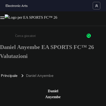
Daniel Anyembe EA SPORTS FC™ 26
Inserisci un minimo di 3 caratteri o numeri.
Valutazioni
Principale
Daniel Anyembe
Daniel
Anyembe