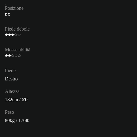
Posizione
DC
Piede debole
Mosse abilità
Piede
Destro
Altezza
182cm / 6'0"
Peso
80kg / 176lb