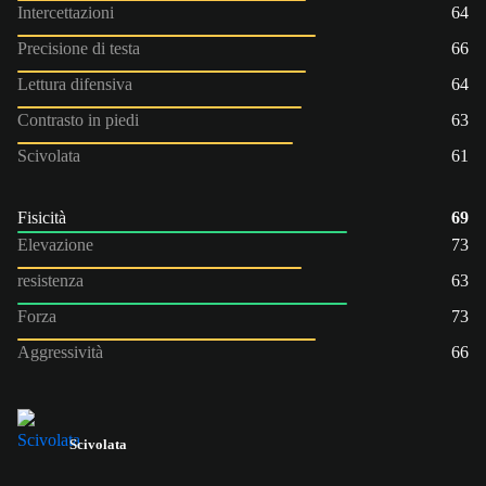
Intercettazioni
64
Precisione di testa
66
Lettura difensiva
64
Contrasto in piedi
63
Scivolata
61
Fisicità
69
Elevazione
73
resistenza
63
Forza
73
Aggressività
66
Scivolata