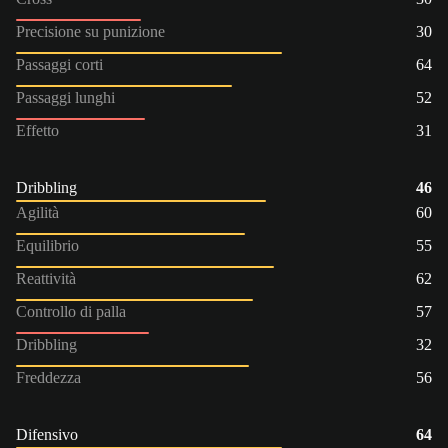
Precisione su punizione
30
Passaggi corti
64
Passaggi lunghi
52
Effetto
31
Dribbling
46
Agilità
60
Equilibrio
55
Reattività
62
Controllo di palla
57
Dribbling
32
Freddezza
56
Difensivo
64