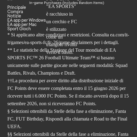
In-game Purchases (Includes Random Items)
Principale
Compra
Notizie
EA app per Windows
EA app per Mac
Sport Gioch
* Si applicano altre condizioni e restrizioni. Consulta
ea.com/it-
it/games/ea-sports-fc/fc-26
/game-disclaimers per i dettagli.
** Le statistiche della Stagione del Tour mondiale di EA
SPORTS FC™ 26 Football Ultimate Team™ si basano
unicamente sulle partite giocate nelle seguenti modalità: Squad
Battles, Rivals, Champions e Draft.
††La procedura per avere diritto alla distribuzione iniziale di
FC Points deve essere completata entro il 15 giugno 2026 per
ricevere tutti i 6.000 FC Points. Se il riscatto avverrà dopo il 15
settembre 2026, non si riceveranno FC Points.
§ Selezioni ottenibili da Stelle della fase a eliminazione, Fanta
FC, FUT Birthday, Rispondi alla chiamata e Road to the Final
UEFA.
§§ Selezioni ottenibili da Stelle della fase a eliminazione, Fanta