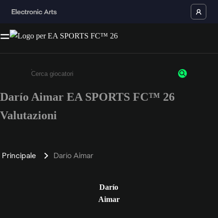
Darío Aimar EA SPORTS FC™ 26
Inserisci un minimo di 3 caratteri o numeri.
Valutazioni
Principale
Darío Aimar
Darío
Aimar