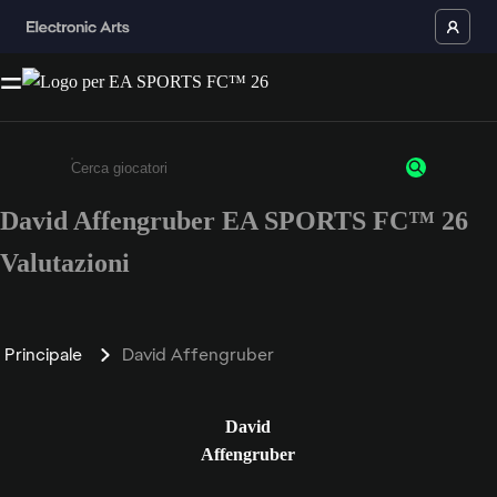
David Affengruber EA SPORTS FC™ 26
Inserisci un minimo di 3 caratteri o numeri.
Valutazioni
Principale
David Affengruber
David
Affengruber