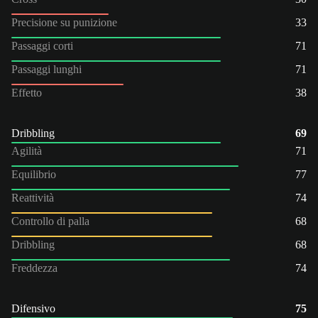
Precisione su punizione
33
Passaggi corti
71
Passaggi lunghi
71
Effetto
38
Dribbling
69
Agilità
71
Equilibrio
77
Reattività
74
Controllo di palla
68
Dribbling
68
Freddezza
74
Difensivo
75