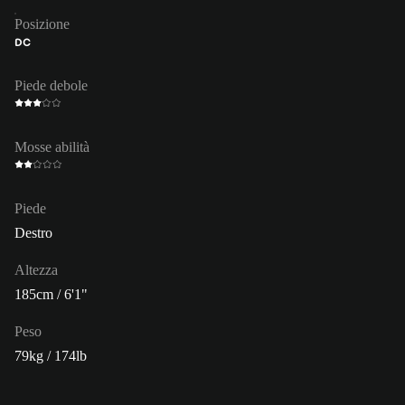
Posizione
DC
Piede debole
Mosse abilità
Piede
Destro
Altezza
185cm / 6'1"
Peso
79kg / 174lb