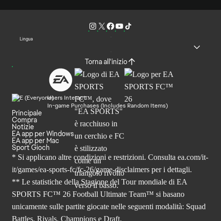
Lingua
Torna all'inizio
Users Interact
In-game Purchases (Includes Random Items)
Principale
Compra
Notizie
EA app per Windows
EA app per Mac
Sport Gioch
* Si applicano altre condizioni e restrizioni. Consulta
ea.com/it-
it/games/ea-sports-fc/fc-26
/game-disclaimers per i dettagli.
** Le statistiche della Stagione del Tour mondiale di EA
SPORTS FC™ 26 Football Ultimate Team™ si basano
unicamente sulle partite giocate nelle seguenti modalità: Squad
Battles, Rivals, Champions e Draft.