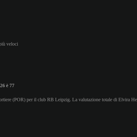
 più veloci
26 è 77
ortiere (POR) per il club RB Leipzig. La valutazione totale di Elvira H