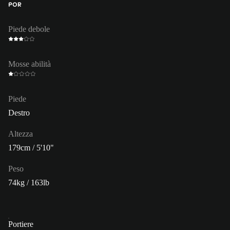
POR
Piede debole
Mosse abilità
Piede
Destro
Altezza
179cm / 5'10"
Peso
74kg / 163lb
Portiere