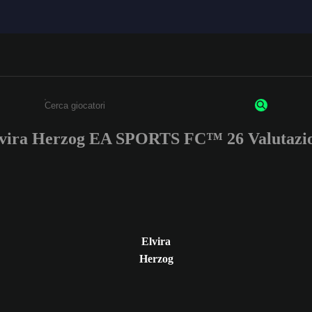
vira Herzog EA SPORTS FC™ 26 Valutazi
Inserisci un minimo di 3 caratteri o numeri.
Elvira
Herzog