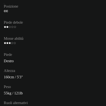
Posizione
CC
Piede debole
Mosse abilità
Piede
Destro
Altezza
160cm / 5'3"
Peso
55kg / 121lb
Ruoli alternativi