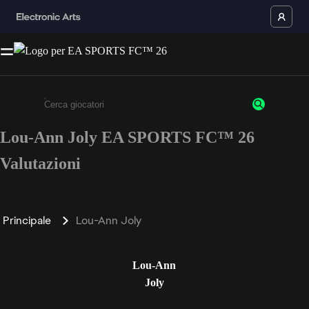
Lou-Ann Joly EA SPORTS FC™ 26
Inserisci un minimo di 3 caratteri o numeri.
Valutazioni
Principale
Lou-Ann Joly
Lou-Ann
Joly