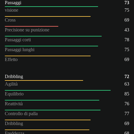
Passaggi
73
visione
75
Cross
69
Precisione su punizione
43
Passaggi corti
78
Passaggi lunghi
75
Effetto
69
Dribbling
72
Agilità
63
Equilibrio
85
Reattività
76
Controllo di palla
77
Dribbling
69
Freddezza
68