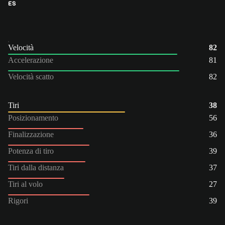
ES
Velocità
82
Accelerazione
81
Velocità scatto
82
Tiri
38
Posizionamento
56
Finalizzazione
36
Potenza di tiro
39
Tiri dalla distanza
37
Tiri al volo
27
Rigori
39