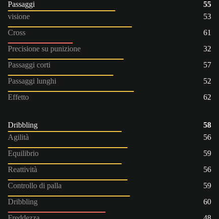
Passaggi
55
visione
53
Cross
61
Precisione su punizione
32
Passaggi corti
57
Passaggi lunghi
52
Effetto
62
Dribbling
58
Agilità
56
Equilibrio
59
Reattività
56
Controllo di palla
59
Dribbling
60
Freddezza
48