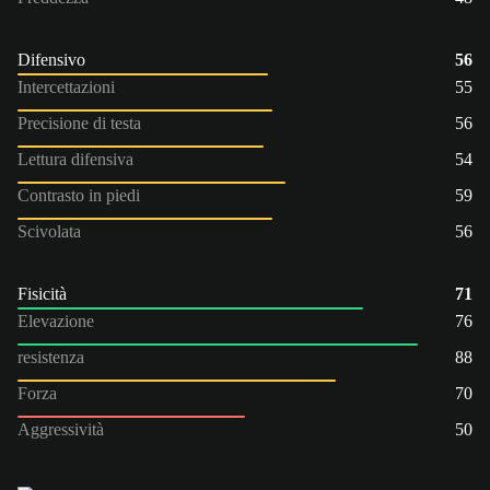
Difensivo
56
Intercettazioni
55
Precisione di testa
56
Lettura difensiva
54
Contrasto in piedi
59
Scivolata
56
Fisicità
71
Elevazione
76
resistenza
88
Forza
70
Aggressività
50