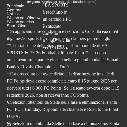
In-game Purchases (Includes Random Items)
Principale
Compra
Notizie
EA app per Windows
EA app per Mac
Sport Gioch
* Si applicano altre condizioni e restrizioni. Consulta
ea.com/it-
it/games/ea-sports-fc/fc-26
/game-disclaimers per i dettagli.
** Le statistiche della Stagione del Tour mondiale di EA
SPORTS FC™ 26 Football Ultimate Team™ si basano
unicamente sulle partite giocate nelle seguenti modalità: Squad
Battles, Rivals, Champions e Draft.
††La procedura per avere diritto alla distribuzione iniziale di
FC Points deve essere completata entro il 15 giugno 2026 per
ricevere tutti i 6.000 FC Points. Se il riscatto avverrà dopo il 15
settembre 2026, non si riceveranno FC Points.
§ Selezioni ottenibili da Stelle della fase a eliminazione, Fanta
FC, FUT Birthday, Rispondi alla chiamata e Road to the Final
UEFA.
§§ Selezioni ottenibili da Stelle della fase a eliminazione, Fanta