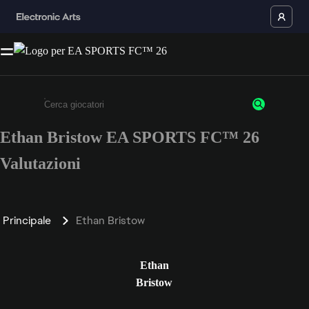
Ethan Bristow EA SPORTS FC™ 26
Inserisci un minimo di 3 caratteri o numeri.
Valutazioni
Principale
Ethan Bristow
Ethan
Bristow