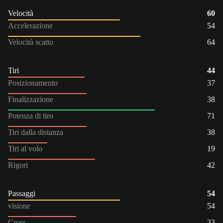
Velocità
60
Accelerazione
54
Velocità scatto
64
Tiri
44
Posizionamento
37
Finalizzazione
38
Potenza di tiro
71
Tiri dalla distanza
38
Tiri al volo
19
Rigori
42
Passaggi
54
visione
54
Cross
33