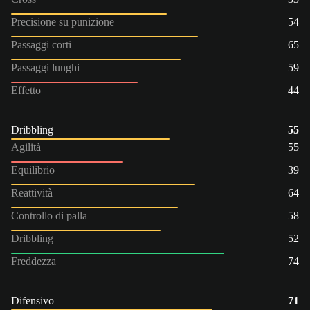
Precisione su punizione
54
Passaggi corti
65
Passaggi lunghi
59
Effetto
44
Dribbling
55
Agilità
55
Equilibrio
39
Reattività
64
Controllo di palla
58
Dribbling
52
Freddezza
74
Difensivo
71