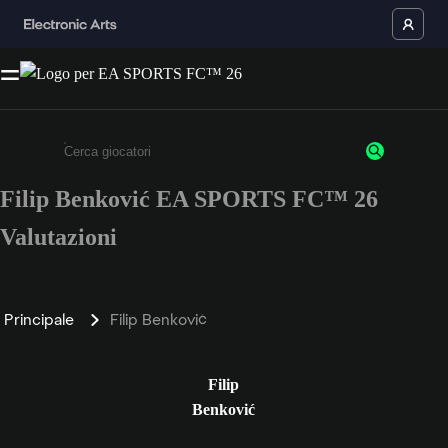
Filip Benković EA SPORTS FC™ 26
Inserisci un minimo di 3 caratteri o numeri.
Valutazioni
Principale
Filip Benković
Filip
Benković