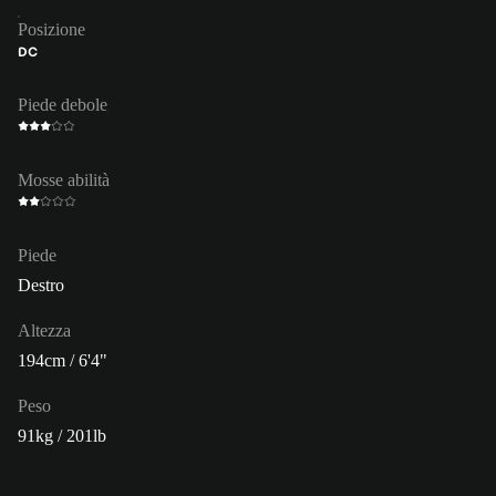
Posizione
DC
Piede debole
Mosse abilità
Piede
Destro
Altezza
194cm / 6'4"
Peso
91kg / 201lb