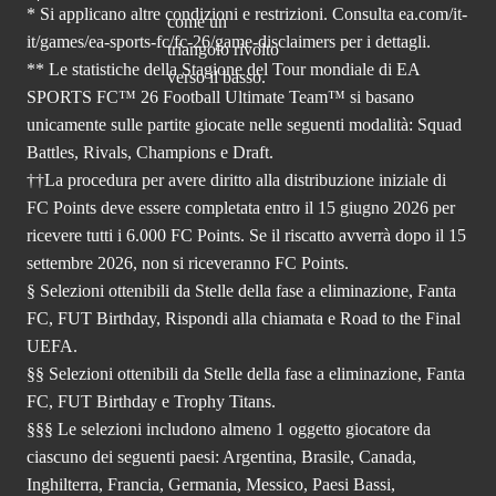
* Si applicano altre condizioni e restrizioni. Consulta
ea.com/it-
it/games/ea-sports-fc/fc-26
/game-disclaimers per i dettagli.
** Le statistiche della Stagione del Tour mondiale di EA
SPORTS FC™ 26 Football Ultimate Team™ si basano
unicamente sulle partite giocate nelle seguenti modalità: Squad
Battles, Rivals, Champions e Draft.
††La procedura per avere diritto alla distribuzione iniziale di
FC Points deve essere completata entro il 15 giugno 2026 per
ricevere tutti i 6.000 FC Points. Se il riscatto avverrà dopo il 15
settembre 2026, non si riceveranno FC Points.
§ Selezioni ottenibili da Stelle della fase a eliminazione, Fanta
FC, FUT Birthday, Rispondi alla chiamata e Road to the Final
UEFA.
§§ Selezioni ottenibili da Stelle della fase a eliminazione, Fanta
FC, FUT Birthday e Trophy Titans.
§§§ Le selezioni includono almeno 1 oggetto giocatore da
ciascuno dei seguenti paesi: Argentina, Brasile, Canada,
Inghilterra, Francia, Germania, Messico, Paesi Bassi,