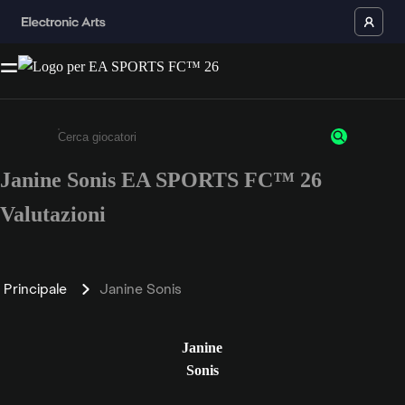
Janine Sonis EA SPORTS FC™ 26
Inserisci un minimo di 3 caratteri o numeri.
Valutazioni
Principale
Janine Sonis
Janine
Sonis