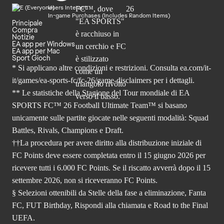
Users Interact
In-game Purchases (Includes Random Items)
Principale
Compra
Notizie
EA app per Windows
EA app per Mac
Sport Gioch
* Si applicano altre condizioni e restrizioni. Consulta
ea.com/it-
it/games/ea-sports-fc/fc-26
/game-disclaimers per i dettagli.
** Le statistiche della Stagione del Tour mondiale di EA
SPORTS FC™ 26 Football Ultimate Team™ si basano
unicamente sulle partite giocate nelle seguenti modalità: Squad
Battles, Rivals, Champions e Draft.
††La procedura per avere diritto alla distribuzione iniziale di
FC Points deve essere completata entro il 15 giugno 2026 per
ricevere tutti i 6.000 FC Points. Se il riscatto avverrà dopo il 15
settembre 2026, non si riceveranno FC Points.
§ Selezioni ottenibili da Stelle della fase a eliminazione, Fanta
FC, FUT Birthday, Rispondi alla chiamata e Road to the Final
UEFA.