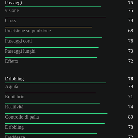
Passaggi
75
visione
75
Cross
79
Precisione su punizione
68
Passaggi corti
76
Passaggi lunghi
73
Effetto
72
Dribbling
78
Agilità
79
Equilibrio
71
Reattività
74
Controllo di palla
80
Dribbling
78
Freddezza
72