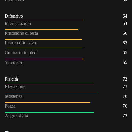
Difensivo
64
Intercettazioni
64
Precisione di testa
60
Lettura difensiva
63
Contrasto in piedi
65
Scivolata
65
Fisicità
72
Elevazione
73
resistenza
76
Forza
70
Aggressività
73