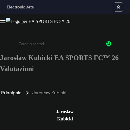
Jarosław Kubicki EA SPORTS FC™ 26
Inserisci un minimo di 3 caratteri o numeri.
Valutazioni
Principale
Jarosław Kubicki
Jarosław
Kubicki