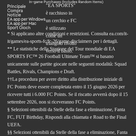
In-game Purchases (Includes Random Items)
Principale
Compra
Notizie
EA app per Windows
EA app per Mac
Sport Gioch
* Si applicano altre condizioni e restrizioni. Consulta
ea.com/it-
it/games/ea-sports-fc/fc-26
/game-disclaimers per i dettagli.
** Le statistiche della Stagione del Tour mondiale di EA
SPORTS FC™ 26 Football Ultimate Team™ si basano
unicamente sulle partite giocate nelle seguenti modalità: Squad
Battles, Rivals, Champions e Draft.
††La procedura per avere diritto alla distribuzione iniziale di
FC Points deve essere completata entro il 15 giugno 2026 per
ricevere tutti i 6.000 FC Points. Se il riscatto avverrà dopo il 15
settembre 2026, non si riceveranno FC Points.
§ Selezioni ottenibili da Stelle della fase a eliminazione, Fanta
FC, FUT Birthday, Rispondi alla chiamata e Road to the Final
UEFA.
§§ Selezioni ottenibili da Stelle della fase a eliminazione, Fanta