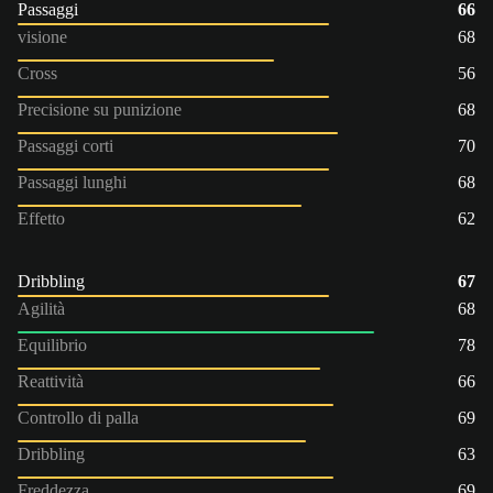
Passaggi
66
visione
68
Cross
56
Precisione su punizione
68
Passaggi corti
70
Passaggi lunghi
68
Effetto
62
Dribbling
67
Agilità
68
Equilibrio
78
Reattività
66
Controllo di palla
69
Dribbling
63
Freddezza
69