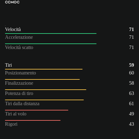
CC
MOC
Velocità
71
Accelerazione
71
Velocità scatto
71
Tiri
59
Posizionamento
60
Finalizzazione
58
Potenza di tiro
63
Tiri dalla distanza
61
Tiri al volo
49
Rigori
43