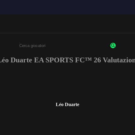
Léo Duarte EA SPORTS FC™ 26 Valutazion
Inserisci un minimo di 3 caratteri o numeri.
Léo Duarte