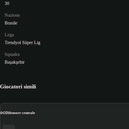
30
Nazione
Brasile
Lega
Trendyol Süper Lig
Squadra
Başakşehir
Giocatori simili
DC
Difensore centrale