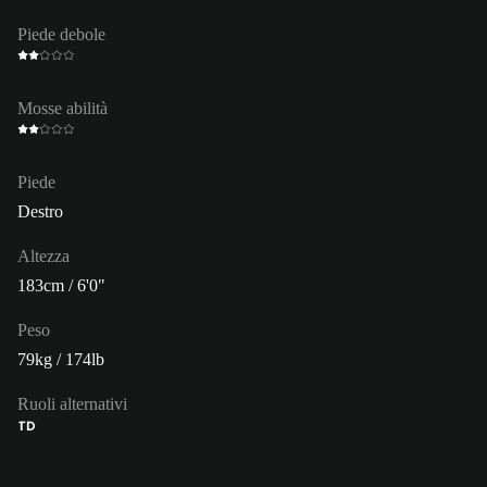
Piede debole
Mosse abilità
Piede
Destro
Altezza
183cm / 6'0"
Peso
79kg / 174lb
Ruoli alternativi
TD