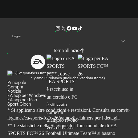
Lingua
Torna all'inizio
Users Interact
In-game Purchases (Includes Random Items)
Principale
Compra
Notizie
EA app per Windows
EA app per Mac
Sport Gioch
* Si applicano altre condizioni e restrizioni. Consulta
ea.com/it-
it/games/ea-sports-fc/fc-26
/game-disclaimers per i dettagli.
** Le statistiche della Stagione del Tour mondiale di EA
SPORTS FC™ 26 Football Ultimate Team™ si basano