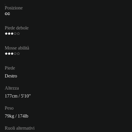
Posizione
CC
Piede debole
Mosse abilità
Piede
Destro
Altezza
177cm / 5'10"
Peso
79kg / 174lb
Ruoli alternativi