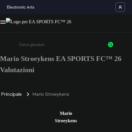
Mario Stroeykens EA SPORTS FC™ 26
Inserisci un minimo di 3 caratteri o numeri.
Valutazioni
Principale
Mario Stroeykens
Mario
Stroeykens