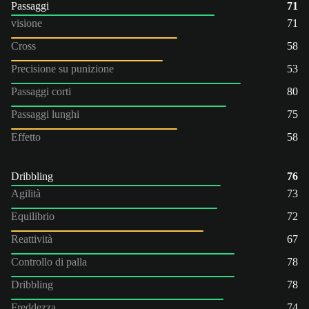
Passaggi
71
visione
71
Cross
58
Precisione su punizione
53
Passaggi corti
80
Passaggi lunghi
75
Effetto
58
Dribbling
76
Agilità
73
Equilibrio
72
Reattività
67
Controllo di palla
78
Dribbling
78
Freddezza
74