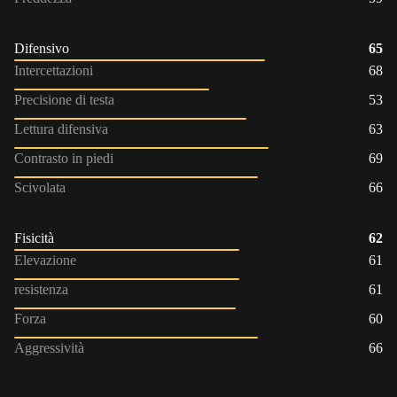
Difensivo
65
Intercettazioni
68
Precisione di testa
53
Lettura difensiva
63
Contrasto in piedi
69
Scivolata
66
Fisicità
62
Elevazione
61
resistenza
61
Forza
60
Aggressività
66