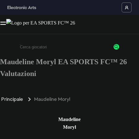
Maudeline Moryl EA SPORTS FC™ 26
Inserisci un minimo di 3 caratteri o numeri.
Valutazioni
Principale
Maudeline Moryl
Maudeline
Moryl