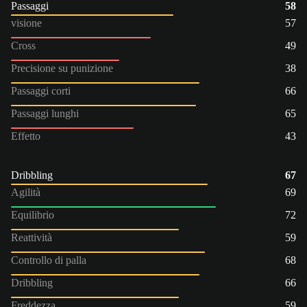
Passaggi
58
visione
57
Cross
49
Precisione su punizione
38
Passaggi corti
66
Passaggi lunghi
65
Effetto
43
Dribbling
67
Agilità
69
Equilibrio
72
Reattività
59
Controllo di palla
68
Dribbling
66
Freddezza
59