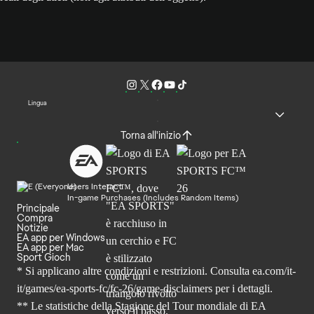
Lingua
Torna all'inizio
Users Interact
In-game Purchases (Includes Random Items)
Principale
Compra
Notizie
EA app per Windows
EA app per Mac
Sport Gioch
* Si applicano altre condizioni e restrizioni. Consulta
ea.com/it-
it/games/ea-sports-fc/fc-26
/game-disclaimers per i dettagli.
** Le statistiche della Stagione del Tour mondiale di EA