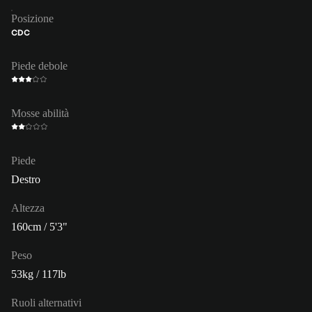
Posizione
CDC
Piede debole
Mosse abilità
Piede
Destro
Altezza
160cm / 5'3"
Peso
53kg / 117lb
Ruoli alternativi