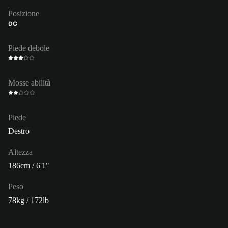
Posizione
DC
Piede debole
Mosse abilità
Piede
Destro
Altezza
186cm / 6'1"
Peso
78kg / 172lb