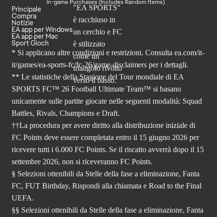
In-game Purchases (Includes Random Items)
Principale
Compra
Notizie
EA app per Windows
EA app per Mac
Sport Gioch
* Si applicano altre condizioni e restrizioni. Consulta
ea.com/it-
it/games/ea-sports-fc/fc-26
/game-disclaimers per i dettagli.
** Le statistiche della Stagione del Tour mondiale di EA
SPORTS FC™ 26 Football Ultimate Team™ si basano
unicamente sulle partite giocate nelle seguenti modalità: Squad
Battles, Rivals, Champions e Draft.
††La procedura per avere diritto alla distribuzione iniziale di
FC Points deve essere completata entro il 15 giugno 2026 per
ricevere tutti i 6.000 FC Points. Se il riscatto avverrà dopo il 15
settembre 2026, non si riceveranno FC Points.
§ Selezioni ottenibili da Stelle della fase a eliminazione, Fanta
FC, FUT Birthday, Rispondi alla chiamata e Road to the Final
UEFA.
§§ Selezioni ottenibili da Stelle della fase a eliminazione, Fanta