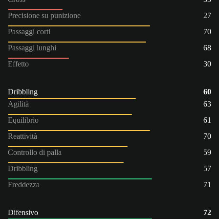
Precisione su punizione
27
Passaggi corti
70
Passaggi lunghi
68
Effetto
30
Dribbling
60
Agilità
63
Equilibrio
61
Reattività
70
Controllo di palla
59
Dribbling
57
Freddezza
71
Difensivo
72