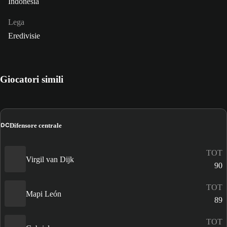
Indonesia
Lega
Eredivisie
Giocatori simili
DC
Difensore centrale
TOT
Virgil van Dijk
90
TOT
Mapi León
89
TOT