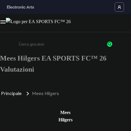
Mees Hilgers EA SPORTS FC™ 26
Inserisci un minimo di 3 caratteri o numeri.
Valutazioni
Principale
Mees Hilgers
Mees
Hilgers