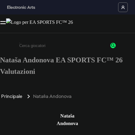
Nataša Andonova EA SPORTS FC™ 26
Inserisci un minimo di 3 caratteri o numeri.
Valutazioni
Principale
Nataša Andonova
Nataša
Andonova