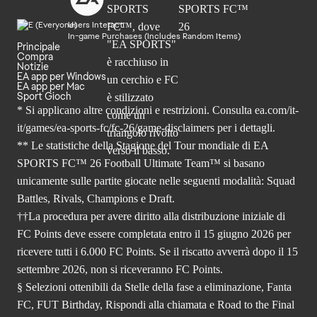
Users Interact
In-game Purchases (Includes Random Items)
Principale
Compra
Notizie
EA app per Windows
EA app per Mac
Sport Gioch
* Si applicano altre condizioni e restrizioni. Consulta
ea.com/it-
it/games/ea-sports-fc/fc-26
/game-disclaimers per i dettagli.
** Le statistiche della Stagione del Tour mondiale di EA
SPORTS FC™ 26 Football Ultimate Team™ si basano
unicamente sulle partite giocate nelle seguenti modalità: Squad
Battles, Rivals, Champions e Draft.
††La procedura per avere diritto alla distribuzione iniziale di
FC Points deve essere completata entro il 15 giugno 2026 per
ricevere tutti i 6.000 FC Points. Se il riscatto avverrà dopo il 15
settembre 2026, non si riceveranno FC Points.
§ Selezioni ottenibili da Stelle della fase a eliminazione, Fanta
FC, FUT Birthday, Rispondi alla chiamata e Road to the Final