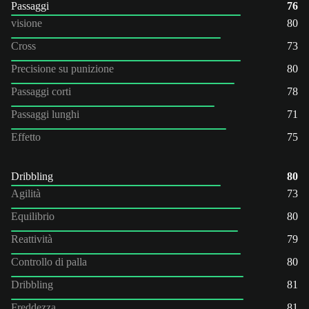
Passaggi
76
visione
80
Cross
73
Precisione su punizione
80
Passaggi corti
78
Passaggi lunghi
71
Effetto
75
Dribbling
80
Agilità
73
Equilibrio
80
Reattività
79
Controllo di palla
80
Dribbling
81
Freddezza
81