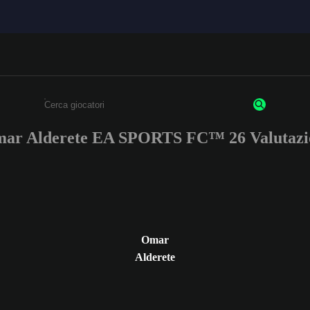
ar Alderete EA SPORTS FC™ 26 Valutazi
Inserisci un minimo di 3 caratteri o numeri.
Omar
Alderete