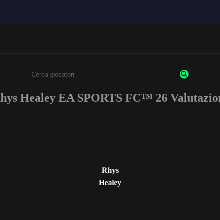
hys Healey EA SPORTS FC™ 26 Valutazio
Inserisci un minimo di 3 caratteri o numeri.
Rhys
Healey