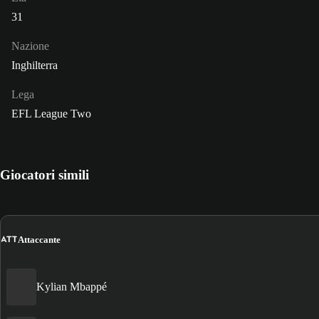
31
Nazione
Inghilterra
Lega
EFL League Two
Giocatori simili
ATT
Attaccante
Kylian Mbappé