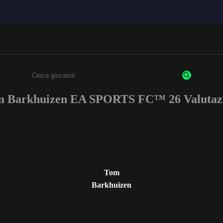
 Barkhuizen EA SPORTS FC™ 26 Valutaz
Inserisci un minimo di 3 caratteri o numeri.
Tom
Barkhuizen