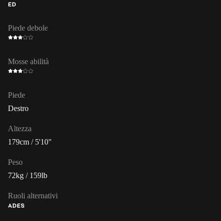
ED
Piede debole
Mosse abilità
Piede
Destro
Altezza
179cm / 5'10"
Peso
72kg / 159lb
Ruoli alternativi
AD
ES