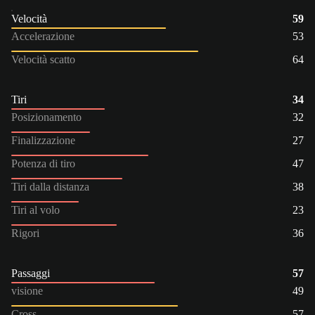
Velocità
59
Accelerazione
53
Velocità scatto
64
Tiri
34
Posizionamento
32
Finalizzazione
27
Potenza di tiro
47
Tiri dalla distanza
38
Tiri al volo
23
Rigori
36
Passaggi
57
visione
49
Cross
57