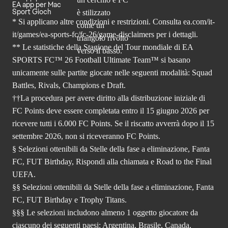
EA app per Mac
Sport Gioch
* Si applicano altre condizioni e restrizioni. Consulta
ea.com/it-
it/games/ea-sports-fc/fc-26
/game-disclaimers per i dettagli.
** Le statistiche della Stagione del Tour mondiale di EA
SPORTS FC™ 26 Football Ultimate Team™ si basano
unicamente sulle partite giocate nelle seguenti modalità: Squad
Battles, Rivals, Champions e Draft.
††La procedura per avere diritto alla distribuzione iniziale di
FC Points deve essere completata entro il 15 giugno 2026 per
ricevere tutti i 6.000 FC Points. Se il riscatto avverrà dopo il 15
settembre 2026, non si riceveranno FC Points.
§ Selezioni ottenibili da Stelle della fase a eliminazione, Fanta
FC, FUT Birthday, Rispondi alla chiamata e Road to the Final
UEFA.
§§ Selezioni ottenibili da Stelle della fase a eliminazione, Fanta
FC, FUT Birthday e Trophy Titans.
§§§ Le selezioni includono almeno 1 oggetto giocatore da
ciascuno dei seguenti paesi: Argentina, Brasile, Canada,