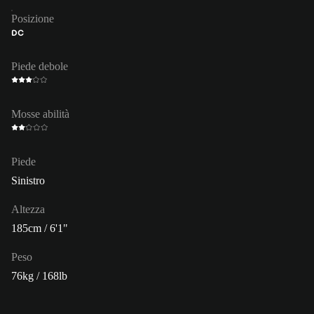
Posizione
DC
Piede debole
Mosse abilità
Piede
Sinistro
Altezza
185cm / 6'1"
Peso
76kg / 168lb