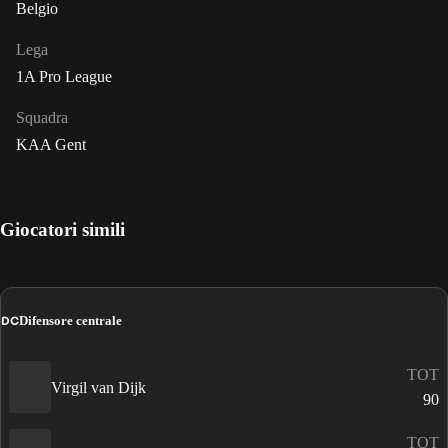
Belgio
Lega
1A Pro League
Squadra
KAA Gent
Giocatori simili
DC
Difensore centrale
TOT
Virgil van Dijk
90
TOT