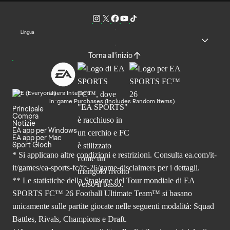
Lingua
Torna all'inizio
Users Interact
In-game Purchases (Includes Random Items)
Principale
Compra
Notizie
EA app per Windows
EA app per Mac
Sport Gioch
* Si applicano altre condizioni e restrizioni. Consulta
ea.com/it-
it/games/ea-sports-fc/fc-26
/game-disclaimers per i dettagli.
** Le statistiche della Stagione del Tour mondiale di EA
SPORTS FC™ 26 Football Ultimate Team™ si basano
unicamente sulle partite giocate nelle seguenti modalità: Squad
Battles, Rivals, Champions e Draft.