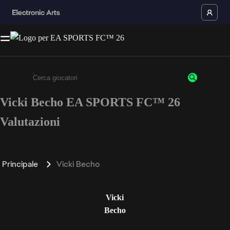
Vicki Becho EA SPORTS FC™ 26
Inserisci un minimo di 3 caratteri o numeri.
Valutazioni
Principale
Vicki Becho
Vicki
Becho