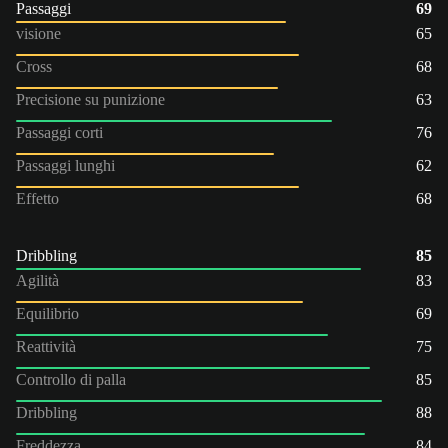
Passaggi
69
visione
65
Cross
68
Precisione su punizione
63
Passaggi corti
76
Passaggi lunghi
62
Effetto
68
Dribbling
85
Agilità
83
Equilibrio
69
Reattività
75
Controllo di palla
85
Dribbling
88
Freddezza
84