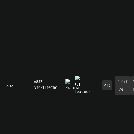
TOT
#853
853
AD
Vicki Becho
79