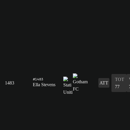
TOT
#1483
1483
ATT
Ella Stevens
77