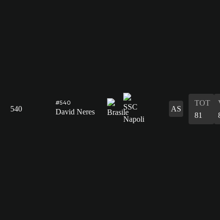
TOT
#540
540
AS
David Neres
81