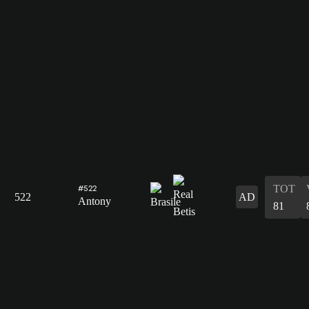
TOT
#522
522
AD
Antony
81