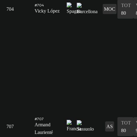
TOT
#704
704
MOC
Vicky López
80
#707
TOT
Armand
707
AS
80
Laurienté