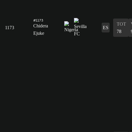
#1173
TOT
Chidera
1173
ES
78
Ejuke