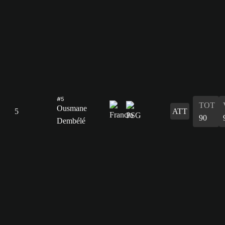
#5
TOT
Ousmane
5
ATT
90
Dembélé