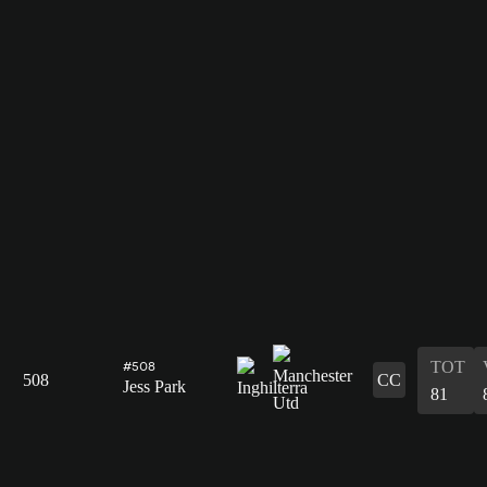
TOT
#508
508
CC
Jess Park
81