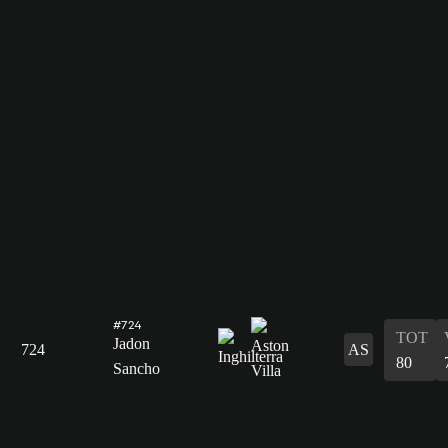
#724
TOT
Jadon
724
AS
80
Sancho