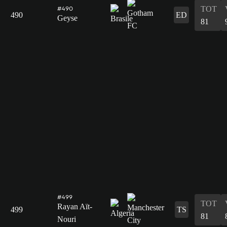
TOT
#490
490
ED
Geyse
81
#499
TOT
Rayan Aït-
499
TS
81
Nouri