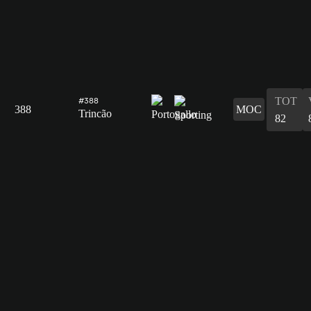
TOT
#388
388
MOC
Trincão
82