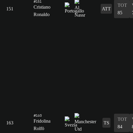
#151
TOT
Cristiano
151
ATT
85
Ronaldo
#163
TOT
Fridolina
163
TS
84
Rolfö