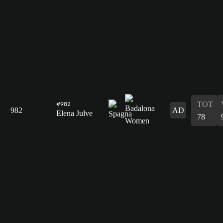
TOT
#982
982
AD
Elena Julve
78