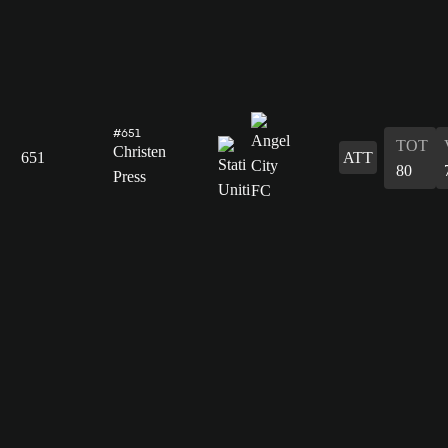
#651
TOT
Christen
651
ATT
80
Press