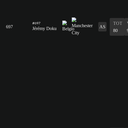
TOT
#697
697
AS
Jérémy Doku
80