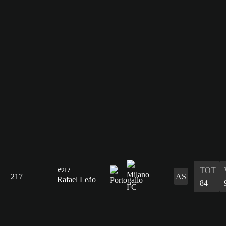
TOT
#217
217
AS
Rafael Leão
84