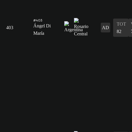
#403
TOT
Ángel Di
403
AD
82
María