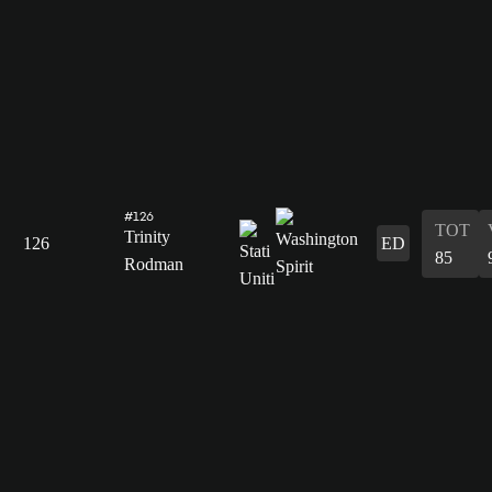
#126
TOT
Trinity
126
ED
85
Rodman