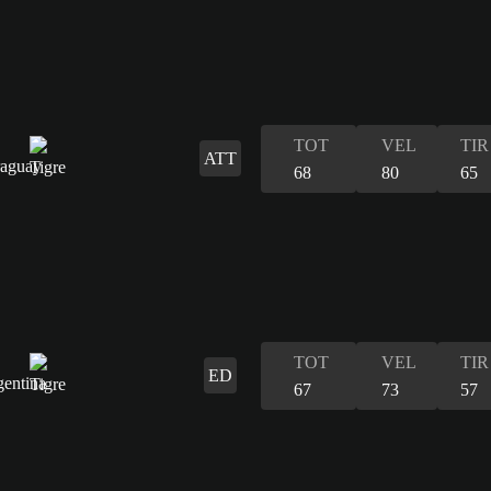
TOT
VEL
TIR
ATT
68
80
65
TOT
VEL
TIR
ED
67
73
57