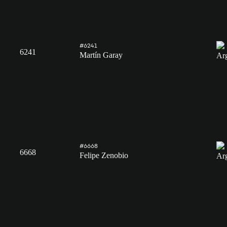
#6241
6241
Martín Garay
#6668
6668
Felipe Zenobio