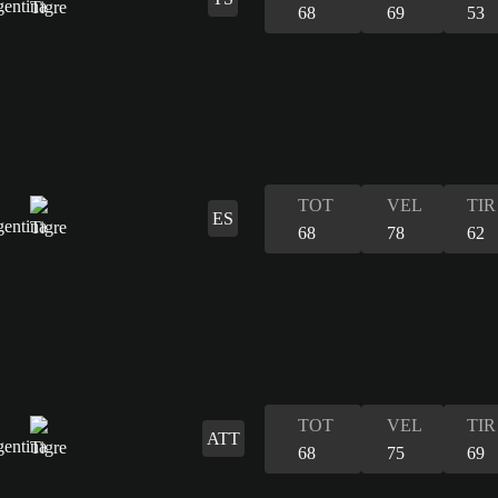
68
69
53
TOT
VEL
TIR
ES
68
78
62
TOT
VEL
TIR
ATT
68
75
69