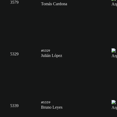
3579
Tomás Cardona
#5329
5329
Julián López
#5339
5339
Bruno Leyes