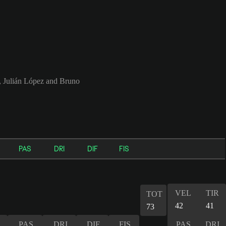
 Julián López and Bruno
PAS
DRI
DIF
FIS
VEL
TIR
TOT
42
41
73
PAS
DRI
DIF
FIS
PAS
DRI