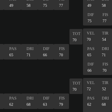
49
58
75
77
49
58
DIF
FIS
75
77
VEL
TIR
TOT
70
54
70
PAS
DRI
DIF
FIS
PAS
DRI
65
71
66
70
65
71
DIF
FIS
66
70
VEL
TIR
TOT
72
52
70
PAS
DRI
DIF
FIS
PAS
DRI
62
68
63
79
62
68