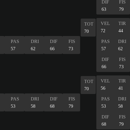
DIF
FIS
63
79
VEL
TIR
TOT
72
44
70
PAS
DRI
DIF
FIS
PAS
DRI
57
62
66
73
57
62
DIF
FIS
66
73
VEL
TIR
TOT
56
41
70
PAS
DRI
DIF
FIS
PAS
DRI
53
58
68
79
53
58
DIF
FIS
68
79