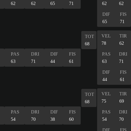
62
62
65
71
62
62
DIF
FIS
65
71
VEL
TIR
TOT
78
62
68
PAS
DRI
DIF
FIS
PAS
DRI
63
71
44
61
63
71
DIF
FIS
44
61
VEL
TIR
TOT
75
69
68
PAS
DRI
DIF
FIS
PAS
DRI
54
70
38
60
54
70
DIF
FIS