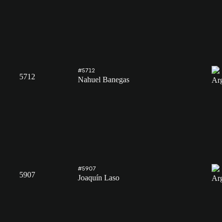
#5712
5712
Nahuel Banegas
#5907
5907
Joaquín Laso