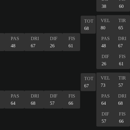
38
60
VEL
TIR
TOT
80
65
68
PAS
DRI
DIF
FIS
PAS
DRI
48
67
26
61
48
67
DIF
FIS
26
61
VEL
TIR
TOT
73
57
67
PAS
DRI
DIF
FIS
PAS
DRI
64
68
57
66
64
68
DIF
FIS
57
66