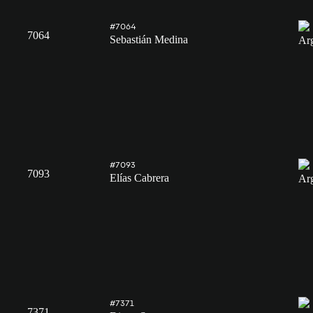
#7064
7064
Sebastián Medina
#7093
7093
Elías Cabrera
#7371
7371