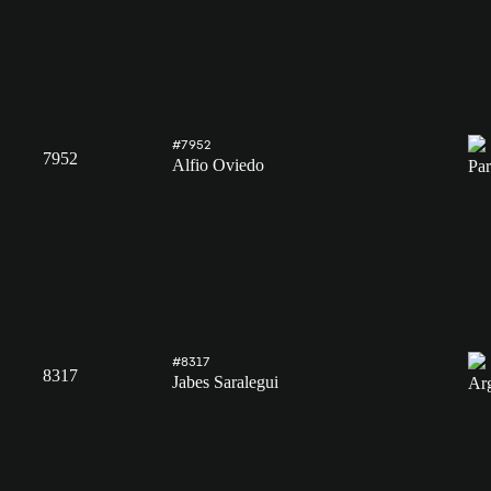
#7952
7952
Alfio Oviedo
#8317
8317
Jabes Saralegui