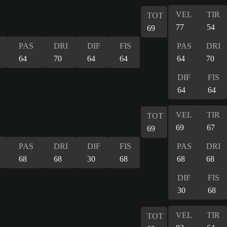
VEL
TIR
TOT
77
54
69
PAS
DRI
DIF
FIS
PAS
DRI
64
70
64
64
64
70
DIF
FIS
64
64
VEL
TIR
TOT
69
67
69
PAS
DRI
DIF
FIS
PAS
DRI
68
68
30
68
68
68
DIF
FIS
30
68
VEL
TIR
TOT