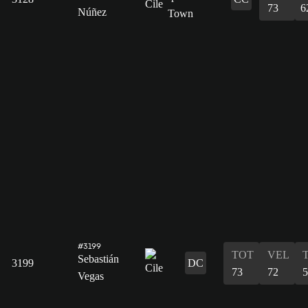
73
6
Núñez
#3199
TOT
VEL
Sebastián
3199
DC
73
72
5
Vegas