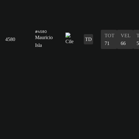
#4580
TOT
VEL
Mauricio
4580
TD
71
66
5
Isla