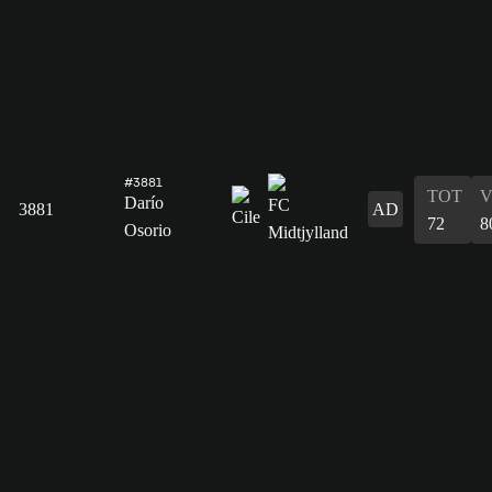
#3881
TOT
V
Darío
3881
AD
72
8
Osorio