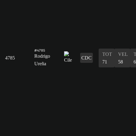
#4785
TOT
VEL
Rodrigo
4785
CDC
71
58
6
Ureña