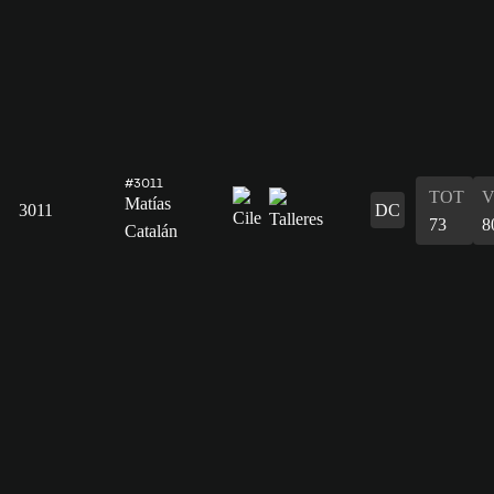
#3011
TOT
V
Matías
3011
DC
73
8
Catalán