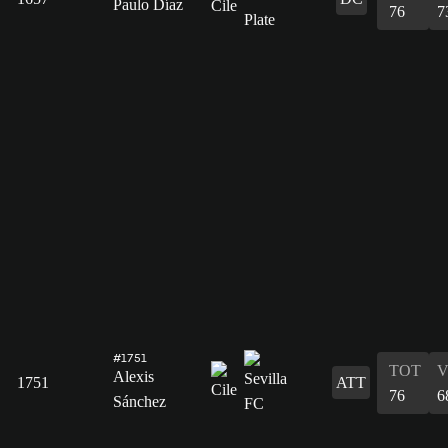
Paulo Díaz
76
7
#1751
TOT
V
Alexis
1751
ATT
76
6
Sánchez