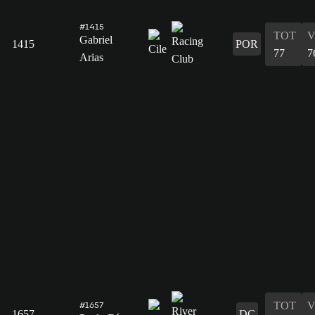
#1415
TOT
V
Gabriel
1415
POR
77
7
Arias
TOT
V
#1657
1657
DC