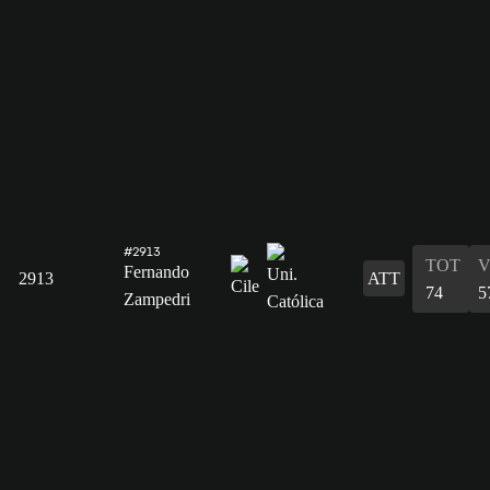
#2913
TOT
V
Fernando
2913
ATT
74
5
Zampedri