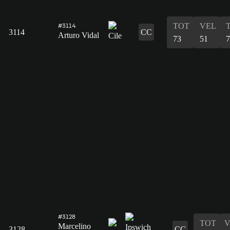
TOT
VEL
#3114
3114
CC
Arturo Vidal
73
51
7
#3128
TOT
V
Marcelino
3128
CC