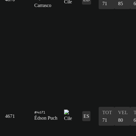
71
85
6
Carrasco
TOT
VEL
#4671
4671
ES
Édson Puch
71
80
6