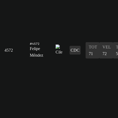
#4572
TOT
VEL
Felipe
4572
CDC
71
72
5
Méndez