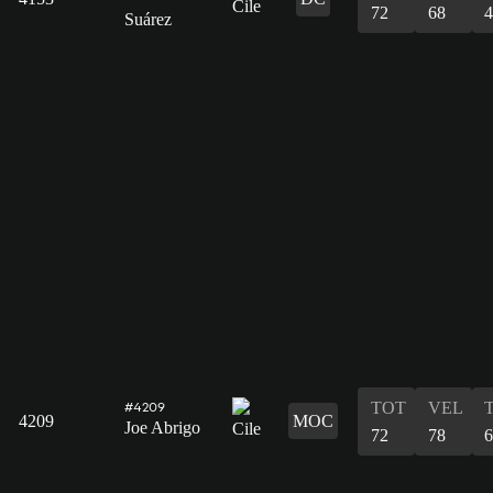
72
68
4
Suárez
TOT
VEL
#4209
4209
MOC
Joe Abrigo
72
78
6