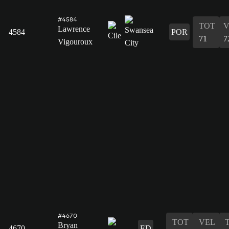
#4584
TOT
V
Lawrence
4584
POR
71
7
Vigouroux
#4670
TOT
VEL
Bryan
4670
ED