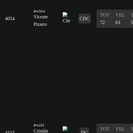
#4054
TOT
VEL
Vicente
4054
CDC
72
63
5
Pizarro
#4153
TOT
VEL
Cristián
4153
DC