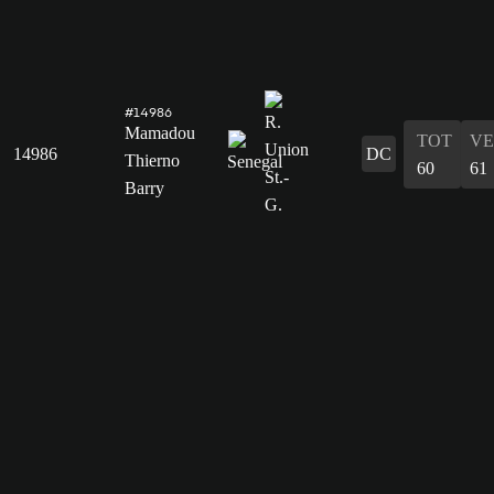
#14986
Mamadou
TOT
VE
14986
DC
Thierno
60
61
Barry