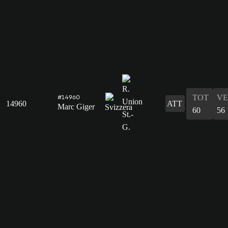
TOT
VE
#14960
14960
ATT
Marc Giger
60
56