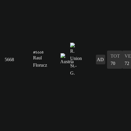
#5668
TOT
VE
Raul
5668
AD
70
72
Florucz