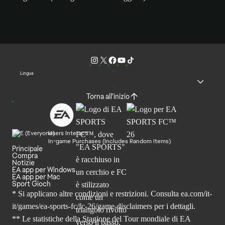
Lingua
Torna all'inizio
Users Interact
In-game Purchases (Includes Random Items)
Principale
Compra
Notizie
EA app per Windows
EA app per Mac
Sport Gioch
* Si applicano altre condizioni e restrizioni. Consulta
ea.com/it-
it/games/ea-sports-fc/fc-26
/game-disclaimers per i dettagli.
** Le statistiche della Stagione del Tour mondiale di EA