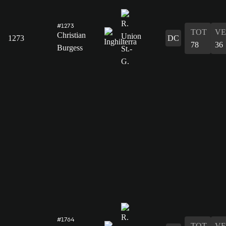
#1273
TOT
VE
Christian
1273
DC
78
36
Burgess
#1764
TOT
VE