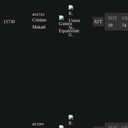
#15730
TOT
VE
Cristian
15730
ATT
59
74
Makaté
#17199
TOT
VE