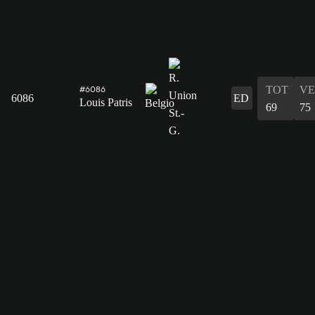
TOT
VE
#6086
6086
ED
Louis Patris
69
75