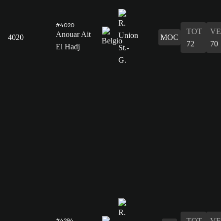
#4020
TOT
VE
Anouar Ait
4020
MOC
72
70
El Hadj
TOT
VE
#4294