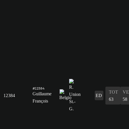
#12384
TOT
VE
Guillaume
12384
ED
63
58
François