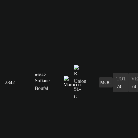
#2842
TOT
VE
Sofiane
2842
MOC
74
74
Boufal