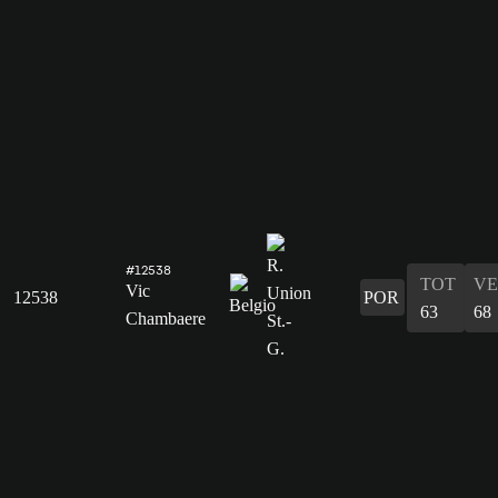
#12538
TOT
VE
Vic
12538
POR
63
68
Chambaere