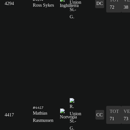
4294
DC
Ross Sykes
72
38
#4417
TOT
VE
Mathias
4417
CC
71
73
Rasmussen