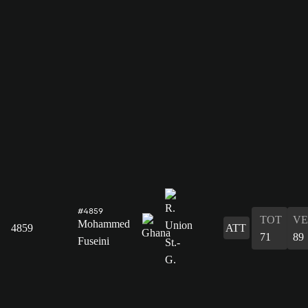
#4859
TOT
VE
Mohammed
4859
ATT
71
89
Fuseini