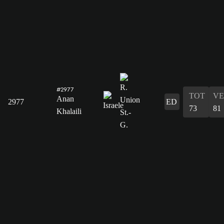
#2977
TOT
VE
Anan
2977
ED
73
81
Khalaili