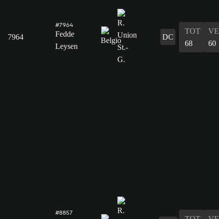
#7964
TOT
VE
Fedde
7964
DC
68
60
Leysen
#8857
TOT
VE