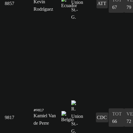
Kevin
8857
ATT
67
79
Rodríguez
#9817
TOT
VE
Kamiel Van
9817
CDC
66
72
de Perre