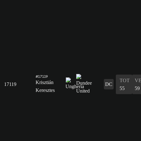
#17119
TOT
V
Krisztián
17119
DC
55
59
Keresztes