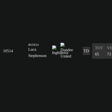
#10514
TOT
V
Luca
10514
TD
65
73
Stephenson