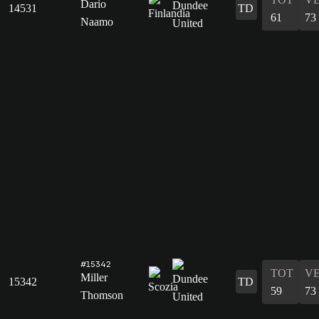
Dario
14531
TD
61
73
Naamo
#15342
TOT
V
Miller
15342
TD
59
73
Thomson