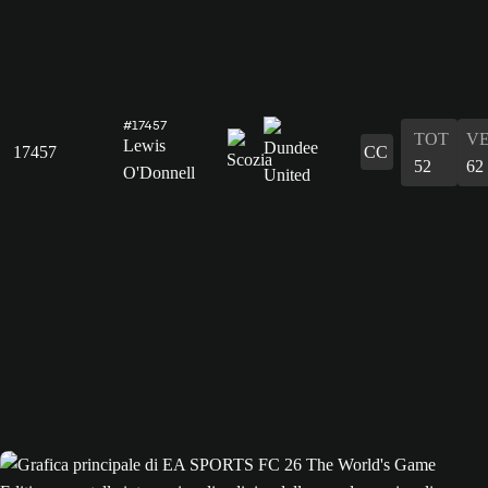
#17457
TOT
V
Lewis
17457
CC
52
62
O'Donnell