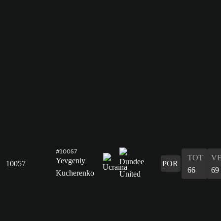
#10057
TOT
V
Yevgeniy
10057
POR
66
69
Kucherenko