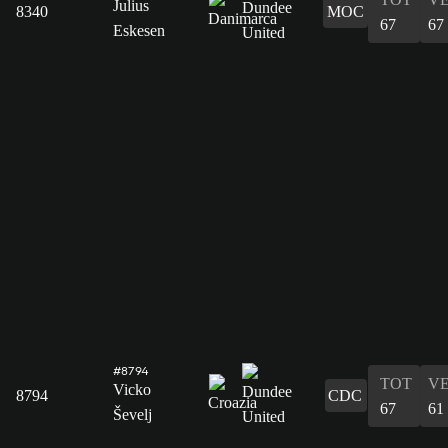
Julius
8340
MOC
67
67
Eskesen
#8794
TOT
V
Vicko
8794
CDC
67
61
Ševelj