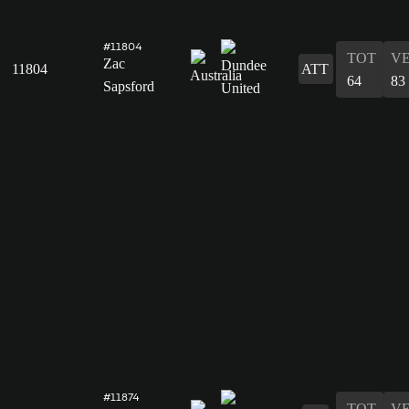
#11804
TOT
V
Zac
11804
ATT
64
83
Sapsford
#11874
TOT
V