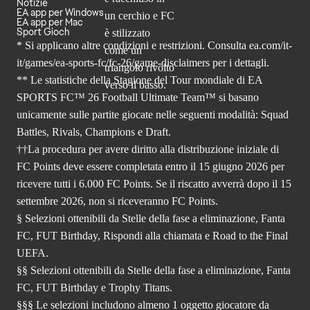
Notizie
EA app per Windows
EA app per Mac
Sport Gioch
* Si applicano altre condizioni e restrizioni. Consulta
ea.com/it-
it/games/ea-sports-fc/fc-26
/game-disclaimers per i dettagli.
** Le statistiche della Stagione del Tour mondiale di EA
SPORTS FC™ 26 Football Ultimate Team™ si basano
unicamente sulle partite giocate nelle seguenti modalità: Squad
Battles, Rivals, Champions e Draft.
††La procedura per avere diritto alla distribuzione iniziale di
FC Points deve essere completata entro il 15 giugno 2026 per
ricevere tutti i 6.000 FC Points. Se il riscatto avverrà dopo il 15
settembre 2026, non si riceveranno FC Points.
§ Selezioni ottenibili da Stelle della fase a eliminazione, Fanta
FC, FUT Birthday, Rispondi alla chiamata e Road to the Final
UEFA.
§§ Selezioni ottenibili da Stelle della fase a eliminazione, Fanta
FC, FUT Birthday e Trophy Titans.
§§§ Le selezioni includono almeno 1 oggetto giocatore da