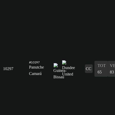
#10297
TOT
V
Panutche
10297
CC
65
83
Camará