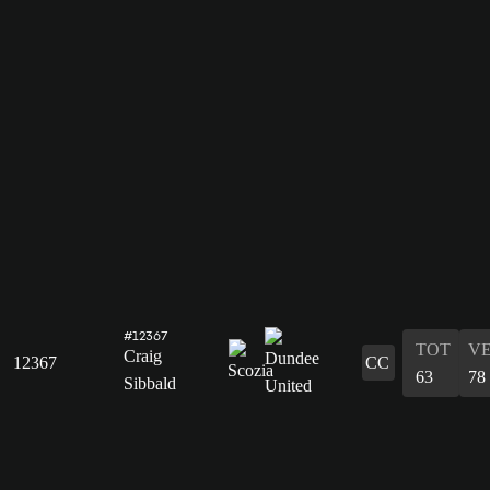
#12367
TOT
V
Craig
12367
CC
63
78
Sibbald