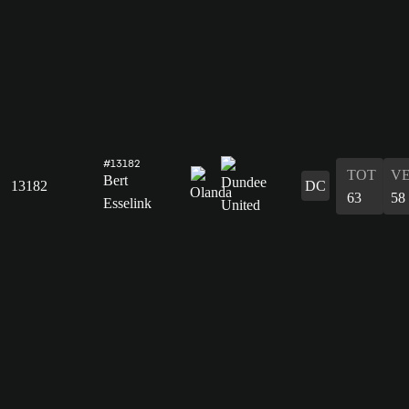
#13182
TOT
V
Bert
13182
DC
63
58
Esselink