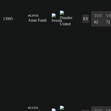
TOT
V
#13905
13905
ES
Amar Fatah
62
72
#14531
TOT
V