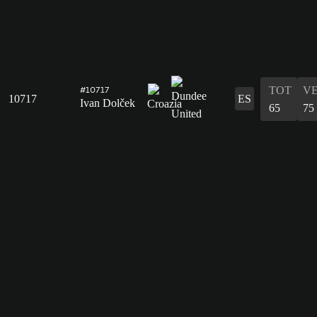
TOT
V
#10717
10717
ES
Ivan Dolček
65
75