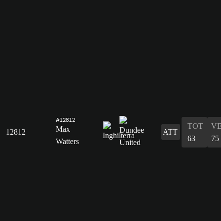
#12812
TOT
V
Max
12812
ATT
63
75
Watters