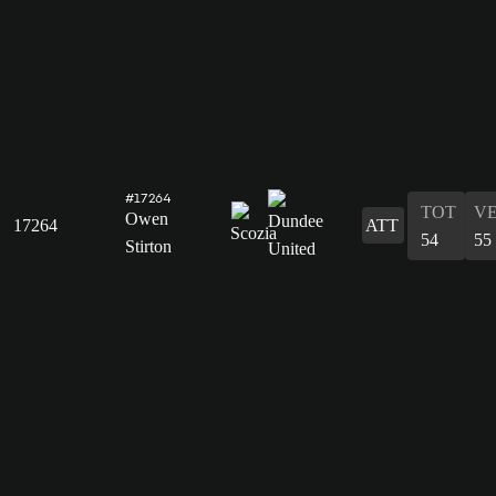
#17264
TOT
V
Owen
17264
ATT
54
55
Stirton