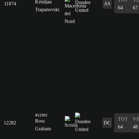
Kristijan
11874
AS
64
67
Trapanovski
#12282
TOT
V
Ross
12282
DC
64
48
Graham