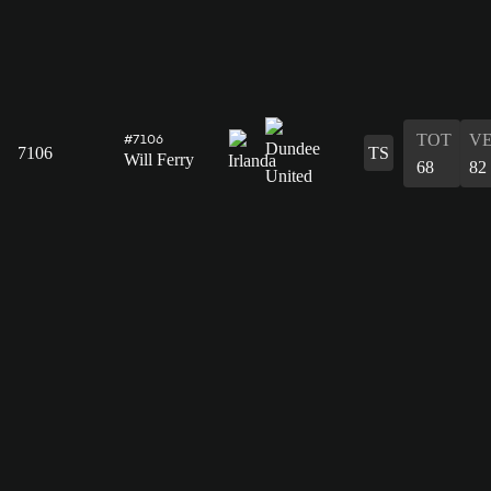
TOT
V
#7106
7106
TS
Will Ferry
68
82