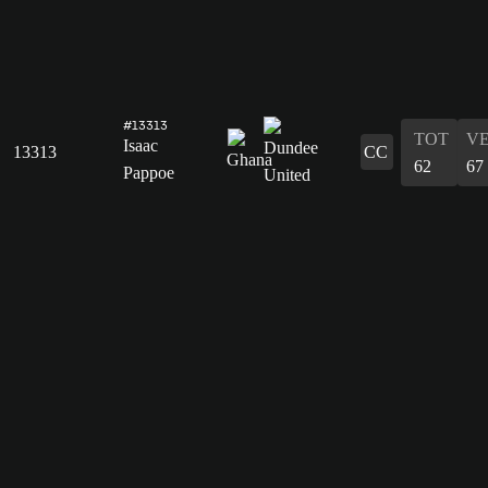
#13313
TOT
V
Isaac
13313
CC
62
67
Pappoe