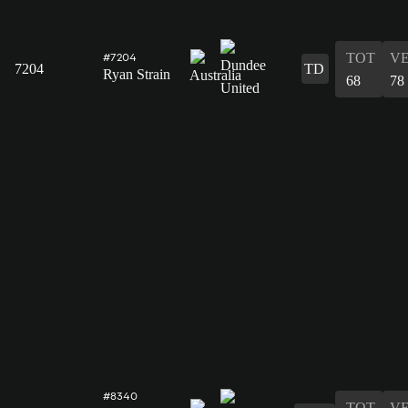
TOT
V
#7204
7204
TD
Ryan Strain
68
78
#8340
TOT
V