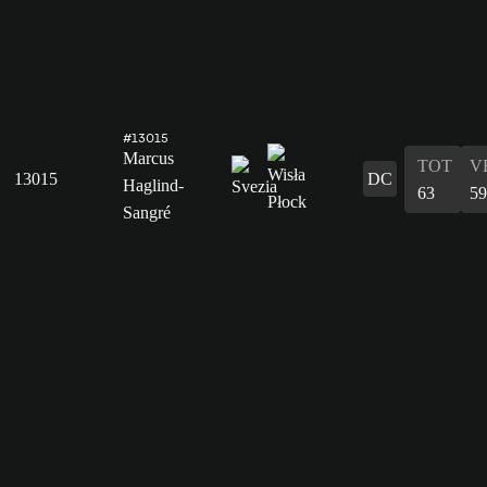
#13015
Marcus
TOT
V
13015
DC
Haglind-
63
59
Sangré