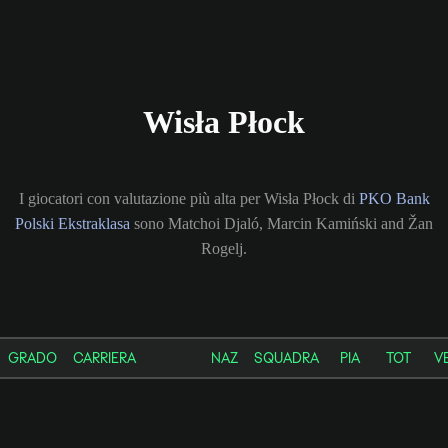
Wisła Płock
I giocatori con valutazione più alta per Wisła Płock di
PKO Bank
Polski Ekstraklasa
sono Matchoi Djaló, Marcin Kamiński and Žan
Rogelj.
GRADO
CARRIERA
NAZ
SQUADRA
PIA
TOT
V