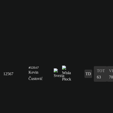
#12567
TOT
V
Kevin
12567
TD
63
70
Čustović