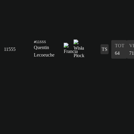
#11555
TOT
V
Quentin
11555
TS
64
71
Lecoeuche