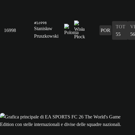
#16998
TOT
V
Stanisław
16998
POR
55
56
Pruszkowski