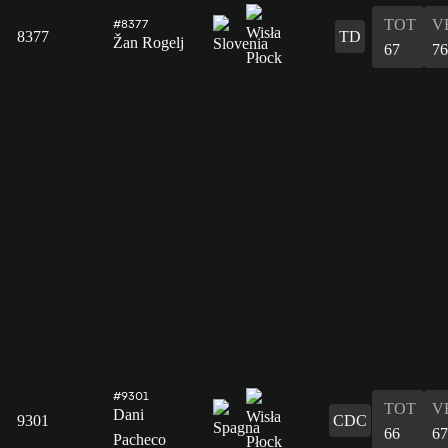
TOT
V
#8377
8377
TD
Žan Rogelj
67
76
#9301
TOT
V
Dani
9301
CDC
66
67
Pacheco