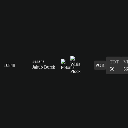
TOT
V
#16848
16848
POR
Jakub Burek
56
56