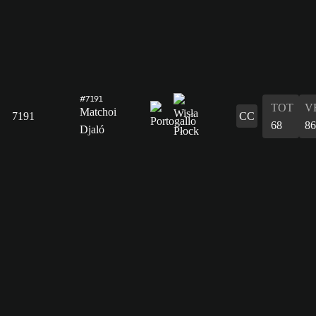
#7191
TOT
V
Matchoi
7191
CC
68
86
Djaló