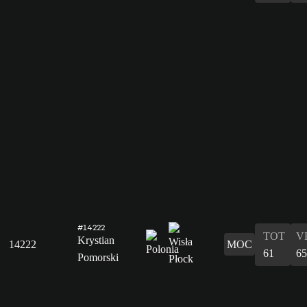
#14222
TOT
V
Krystian
14222
MOC
61
65
Pomorski