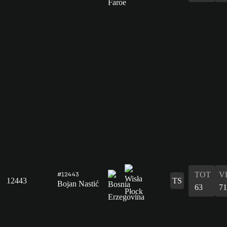
TOT
V
#12443
12443
TS
Bojan Nastić
63
71