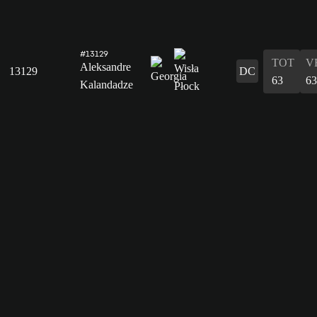
#13129
TOT
V
Aleksandre
13129
DC
63
63
Kalandadze