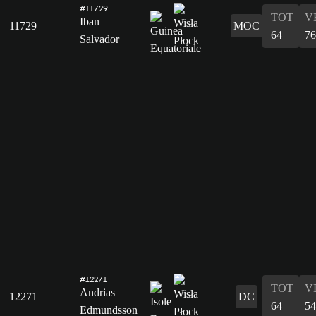
#11729
TOT
V
Iban
11729
MOC
64
76
Salvador
#12271
TOT
V
Andrias
12271
DC
64
54
Edmundsson