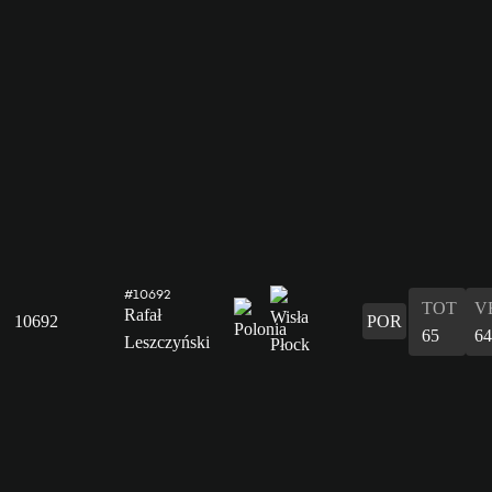
#10692
TOT
V
Rafał
10692
POR
65
64
Leszczyński