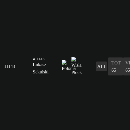
#11143
TOT
V
Łukasz
11143
ATT
65
65
Sekulski