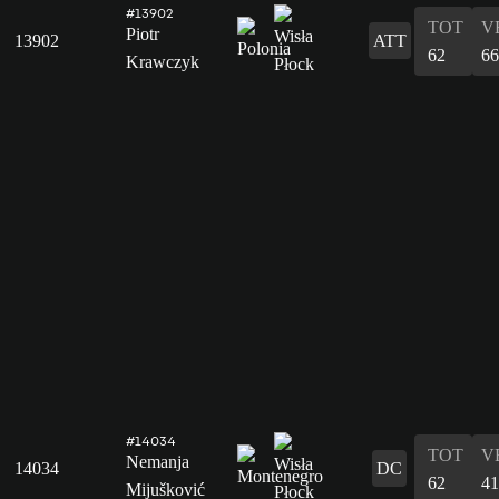
#13902
TOT
V
Piotr
13902
ATT
62
66
Krawczyk
#14034
TOT
V
Nemanja
14034
DC
62
41
Mijušković