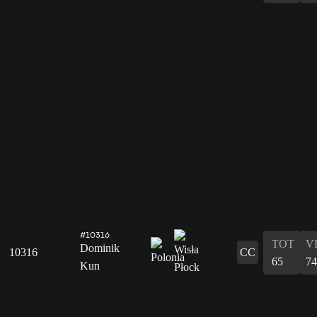
#10316
TOT
V
Dominik
10316
CC
65
74
Kun