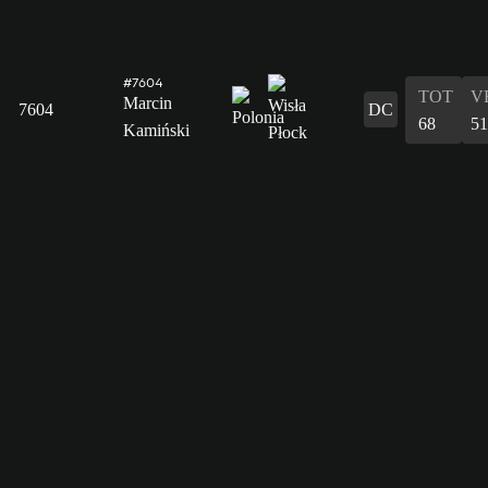
#7604
TOT
V
Marcin
7604
DC
68
51
Kamiński