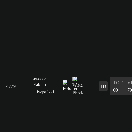
#14779
TOT
V
Fabian
14779
TD
60
70
Hiszpański