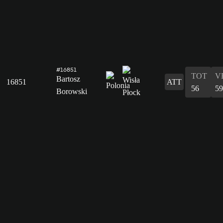
#16851
TOT
V
Bartosz
16851
ATT
56
59
Borowski