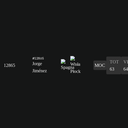
#12865
TOT
V
Jorge
12865
MOC
63
64
Jiménez