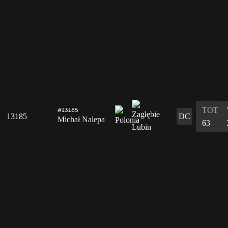
TOT
#13185
13185
DC
Michał Nalepa
63