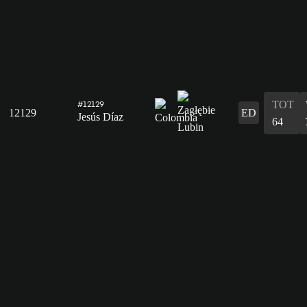
TOT
#12129
12129
ED
Jesús Díaz
64