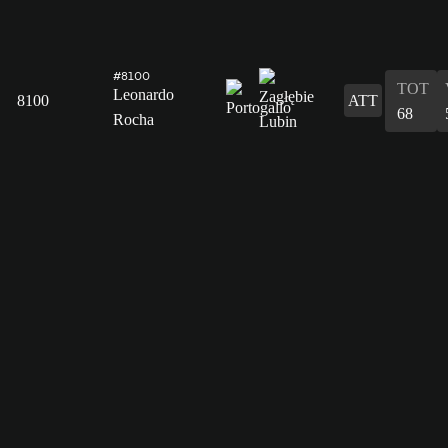
#8100
TOT
Leonardo
8100
ATT
68
Rocha