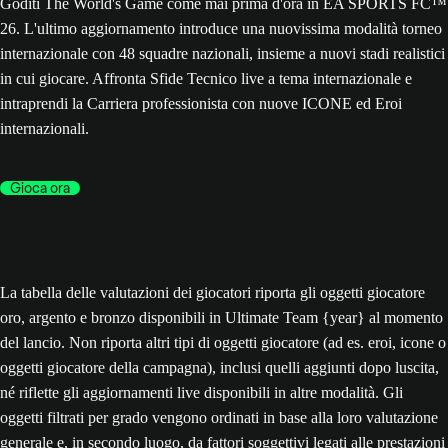
Goditi The World's Game come mai prima d'ora in EA SPORTS FC™
26. L'ultimo aggiornamento introduce una nuovissima modalità torneo
internazionale con 48 squadre nazionali, insieme a nuovi stadi realistici
in cui giocare. Affronta Sfide Tecnico live a tema internazionale e
intraprendi la Carriera professionista con nuove ICONE ed Eroi
internazionali.
Gioca ora
La tabella delle valutazioni dei giocatori riporta gli oggetti giocatore
oro, argento e bronzo disponibili in Ultimate Team {year} al momento
del lancio. Non riporta altri tipi di oggetti giocatore (ad es. eroi, icone o
oggetti giocatore della campagna), inclusi quelli aggiunti dopo luscita,
né riflette gli aggiornamenti live disponibili in altre modalità. Gli
oggetti filtrati per grado vengono ordinati in base alla loro valutazione
generale e, in secondo luogo, da fattori soggettivi legati alle prestazioni