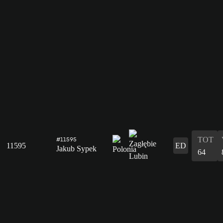
TOT
#11595
11595
ED
Jakub Sypek
64