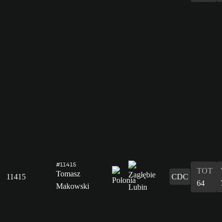
#11415
TOT
Tomasz
11415
CDC
64
Makowski