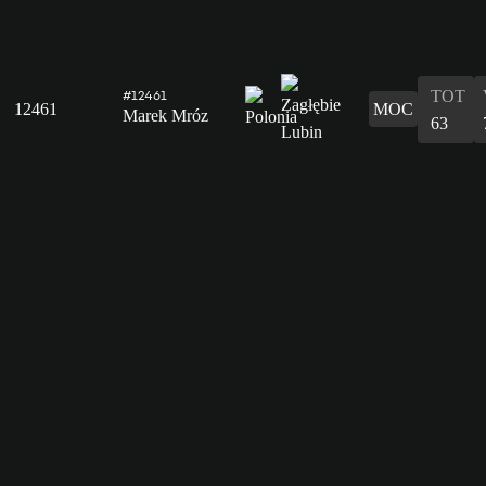
TOT
#12461
12461
MOC
Marek Mróz
63