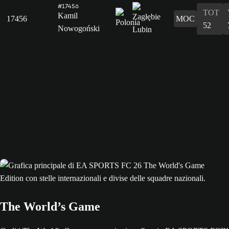
#17456
TOT
Kamil
17456
MOC
52
Nowogoński
The World’s Game