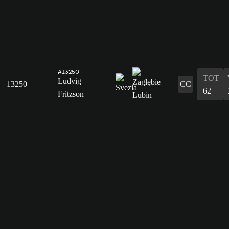
#13250
TOT
Ludvig
13250
CC
62
Fritzson