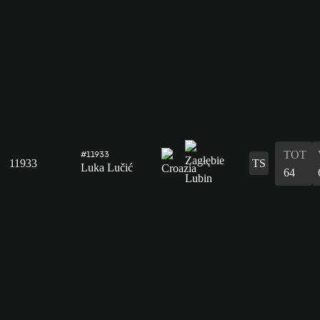
TOT
#11933
11933
TS
Luka Lučić
64