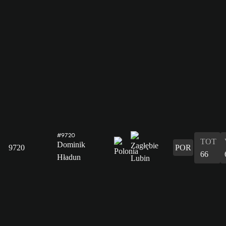
#9720
TOT
Dominik
9720
POR
66
Hładun