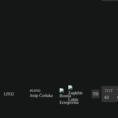
TOT
#12932
12932
TD
Josip Ćorluka
63