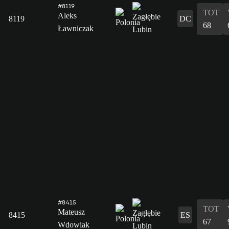
#8119
TOT
Aleks
8119
DC
68
Ławniczak
#8415
TOT
Mateusz
8415
ES
67
Wdowiak