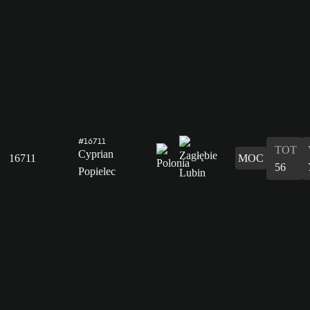
#16711
TOT
Cyprian
16711
MOC
56
Popielec