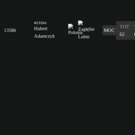
#13586
TOT
Hubert
13586
MOC
62
Adamczyk