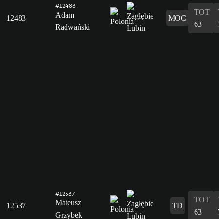
#12483
TOT
Adam
12483
MOC
63
Radwański
#12537
TOT
Mateusz
12537
TD
63
Grzybek