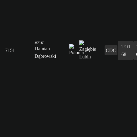
#7151
TOT
Damian
7151
CDC
68
Dąbrowski