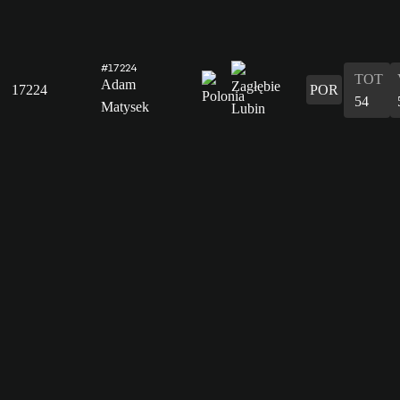
#17224
TOT
Adam
17224
POR
54
Matysek