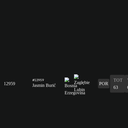
TOT
#12959
12959
POR
Jasmin Burić
63