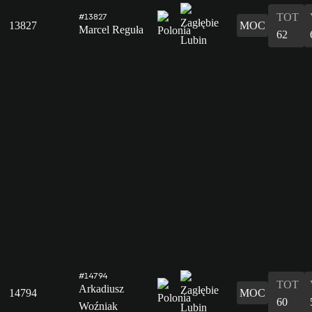
TOT
#13827
13827
MOC
Marcel Reguła
62
#14794
TOT
Arkadiusz
14794
MOC
60
Woźniak