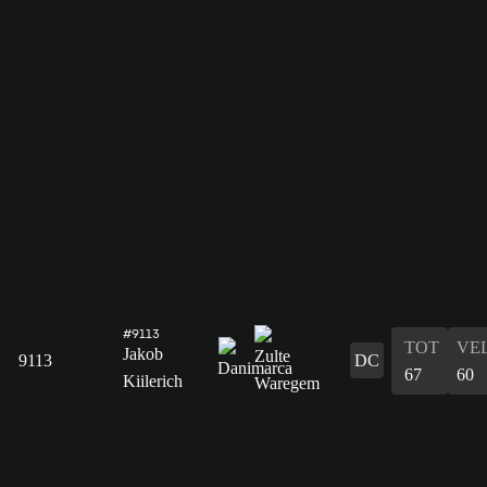
#9113
TOT
VE
Jakob
9113
DC
67
60
Kiilerich