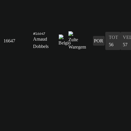
#16647
TOT
VE
Arnaud
16647
POR
56
57
Dobbels