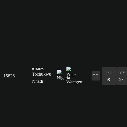
#15826
TOT
VE
Tochukwu
15826
CC
58
53
Nnadi