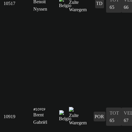
Benoit
10517
TD
65
66
Nyssen
#10919
TOT
VE
Brent
10919
POR
65
67
Gabriël