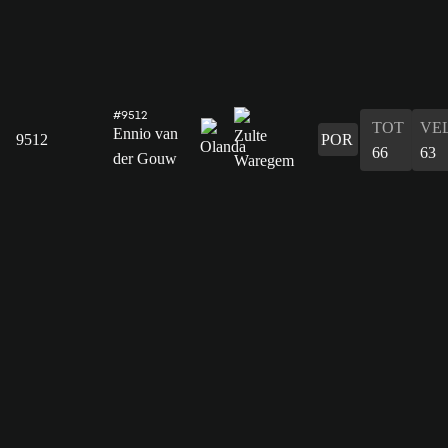
#9512
TOT
VE
Ennio van
9512
POR
66
63
der Gouw