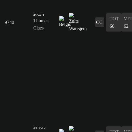
#9740
TOT
VE
Thomas
9740
CC
66
62
Claes
#10517
TOT
VE