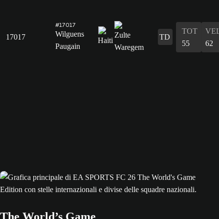
#17017
TOT
VE
Wilguens
17017
TD
55
62
Paugain
The World’s Game