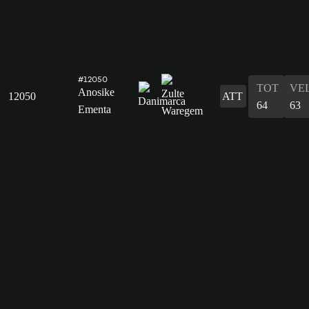
#12050
TOT
VE
Anosike
12050
ATT
64
63
Ementa