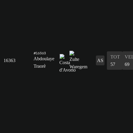
#16363
TOT
VE
Abdoulaye
16363
AS
57
69
Traorè