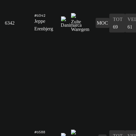
#6342
TOT
VE
Jeppe
6342
MOC
69
61
Erenbjerg
#6588
TOT
VE