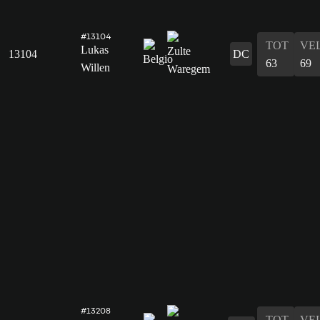
#13104
TOT
VE
Lukas
13104
DC
63
69
Willen
#13208
TOT
VE