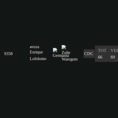
#9358
TOT
VE
Enrique
9358
CDC
66
69
Lofolomo