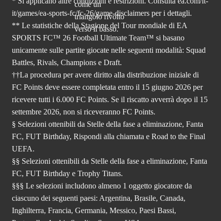
* Si applicano altre condizioni e restrizioni. Consulta
ea.com/it-
it/games/ea-sports-fc/fc-26
/game-disclaimers per i dettagli.
** Le statistiche della Stagione del Tour mondiale di EA
SPORTS FC™ 26 Football Ultimate Team™ si basano
unicamente sulle partite giocate nelle seguenti modalità: Squad
Battles, Rivals, Champions e Draft.
††La procedura per avere diritto alla distribuzione iniziale di
FC Points deve essere completata entro il 15 giugno 2026 per
ricevere tutti i 6.000 FC Points. Se il riscatto avverrà dopo il 15
settembre 2026, non si riceveranno FC Points.
§ Selezioni ottenibili da Stelle della fase a eliminazione, Fanta
FC, FUT Birthday, Rispondi alla chiamata e Road to the Final
UEFA.
§§ Selezioni ottenibili da Stelle della fase a eliminazione, Fanta
FC, FUT Birthday e Trophy Titans.
§§§ Le selezioni includono almeno 1 oggetto giocatore da
ciascuno dei seguenti paesi: Argentina, Brasile, Canada,
Inghilterra, Francia, Germania, Messico, Paesi Bassi,