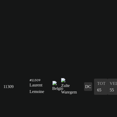
#11309
TOT
VE
Laurent
11309
DC
65
55
Lemoine