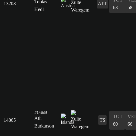
Tobias
13208
ATT
63
58
Hedl
#14865
TOT
VE
Atli
14865
TS
60
66
Barkarson