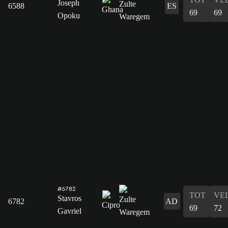
Joseph
6588
ES
69
69
Opoku
#6782
TOT
VE
Stavros
6782
AD
69
72
Gavriel