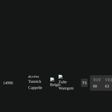
#14996
TOT
VE
Yannick
14996
TS
60
63
Cappelle