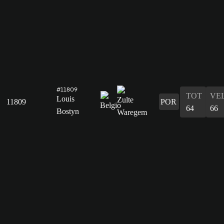
#11809
TOT
VE
Louis
11809
POR
64
66
Bostyn