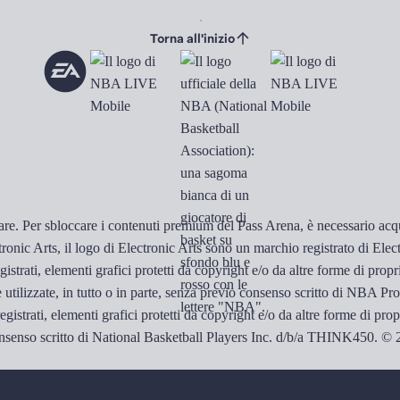
Torna all'inizio
ocare. Per sbloccare i contenuti premium del Pass Arena, è necessario a
Arts, il logo di Electronic Arts sono un marchio registrato di Electro
strati, elementi grafici protetti da copyright e/o da altre forme di propri
tilizzate, in tutto o in parte, senza previo consenso scritto di NBA Prope
strati, elementi grafici protetti da copyright e/o da altre forme di propr
senso scritto di National Basketball Players Inc. d/b/a THINK450. © 2026