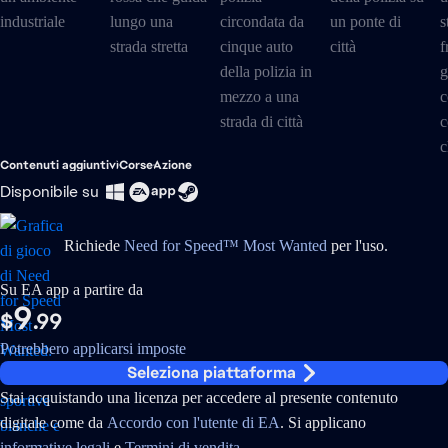
Contenuti aggiuntivi
Corse
Azione
Disponibile su
Richiede
Need for Speed™ Most Wanted
per l'uso.
Su EA app a partire da
9
$
.99
Potrebbero applicarsi imposte
Seleziona piattaforma
Stai acquistando una licenza per accedere al presente contenuto
digitale come da
Accordo con l'utente di EA
. Si applicano
informative legali
e
Termini di vendita
.