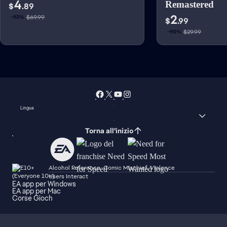
4
Remastered
$
.89
2
$69.99
-93%
$
.99
$29.99
-90%
Lingua
Torna all'inizio
Alcohol Reference, Comic Mischief, Violence
Users Interact
EA app per Windows
EA app per Mac
Corse Gioch