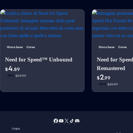
Gioco base
Corse
Gioco base
Corse
Need for Speed™ Unbound
Need for Spee
4
Remastered
$
.89
2
$69.99
-93%
$
.99
$29.99
-90%
Lingua