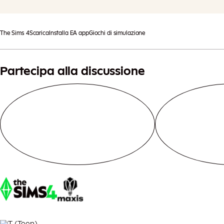
e
The Sims 4
Scarica
Installa EA app
Giochi di simulazione
Partecipa alla discussione