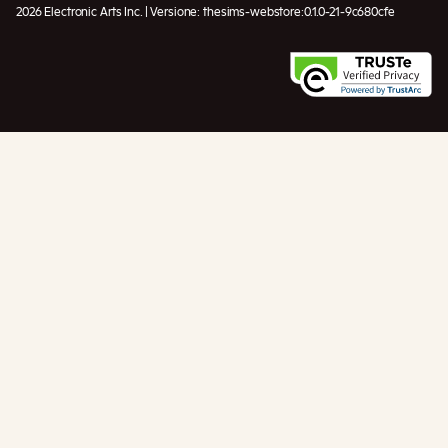
2026 Electronic Arts Inc. | Versione: thesims-webstore:0.1.0-21-9c680cfe