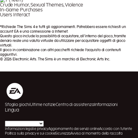
Crude Humor, Sexual Themes, Violence
In-Game Purchases
Users Interact
*Richiede The Sims 4 e tutti gli aggiornamenti. Potrebbero essere richiesti un
account EA e una connessione a Internet.
Questo gioco include la possibilità di acquistare, all’interno del gioco, tramite
denaro reale una valuta virtuale da utilizzare per acquistare oggetti di gioco
virtuali.
Il gioco in combinazione con altri pacchetti richiede l'acquisto di contenuti
aggiuntivi.
© 2026 Electronic Arts. The Sims è un marchio di Electronic Arts Inc.
Sfoglia giochi
Ultime notizie
Centro di assistenza
Informazioni
Lingua
Informazioni legali e privacy
Aggiornamento dei servizi online
Accordo con l'utente
Politica sulla privacy e sui cookie
Sicurezza
Avviso al momento della raccolta