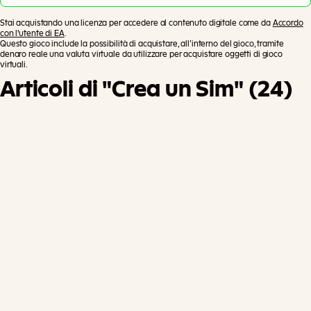
Stai acquistando una licenza per accedere al contenuto digitale come da
Accordo
con l'utente di EA
.
Questo gioco include la possibilità di acquistare, all’interno del gioco, tramite
denaro reale una valuta virtuale da utilizzare per acquistare oggetti di gioco
virtuali.
Articoli di "Crea un Sim" (24)
Po
tre
bb
er
o
es
se
re
pr
evi
st
e
ult
eri
Aggiungi al carrello
ori
im
po
st