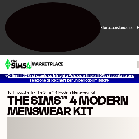
Stai acquistando per:
✨
Ottieni il 20% di sconto su Intrighi a Palazzo e fino al 50% di sconto su una
1
/
2
selezione di pacchetti per un periodo limitato!
✨
Tutti i pacchetti
/
The Sims™ 4 Modern Menswear Kit
THE SIMS™ 4 MODERN
MENSWEAR KIT