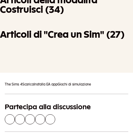
Articoli della modalità
Costruisci (34)
Articoli di "Crea un Sim" (27)
Potrebbero essere previste ulteriori
Aggiungi Al Carrello
imposte
The Sims 4
Scarica
Installa EA app
Giochi di simulazione
Partecipa alla discussione