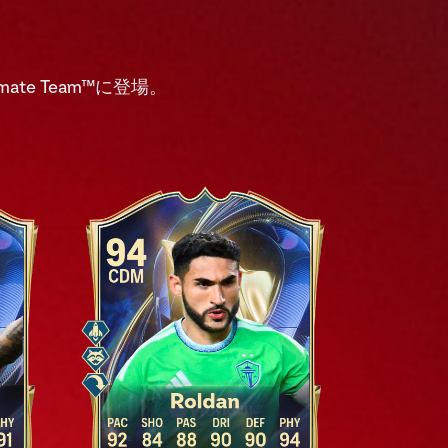
timate Team™に登場。