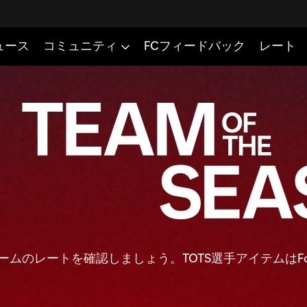
秀チームのレートを確認しましょう。TOTS選手アイテムはFootbal