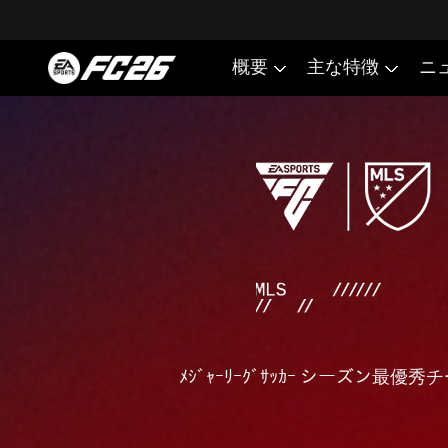
ﾒｼﾞｬｰﾘｰｸﾞｻｯｶｰ シーズン最優