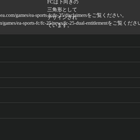
ea.com/games/ea-sports-fc/fc-25/disclaimers
をご覧ください。
/games/ea-sports-fc/fc-25/news/fc-25-dual-entitlement
をご覧くださ