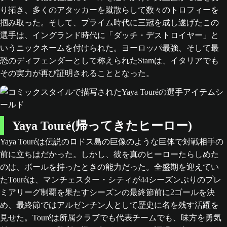
り拓き、多くのアタッカーを蹴散らして数々のトロフィーを
掴み取った。そして、プライム時代に三冠を成し遂げたこの
選手は、イングランド時代に「ダッチ・デストロイヤー」と
いうニックネームを付けられた。ヨーロッパ最強、そして最
恐のディフェンダーとして称えられたStamは、イタリアでも
その実力が再び証明されることとなった。
Yaya Touré(帰ってきたヒーロー)
Yaya Touréは伝説のロドス島の巨像のような巨体で対戦相手の
前に立ちはだかった。しかし、彼を真のヒーローたらしめた
のは、ボールを持ったときの能力だった。全盛期を迎えてい
たTouréは、マンチェスター・シティが44シーズンぶりのプレ
ミアリーグ制覇を果たすシーズンの最終節前に2ゴールを決
め、最終節ではアルゼンチン人として歴史に名を残す活躍を
見せた。Touréは所属クラブでも代表チームでも、味方を勇気