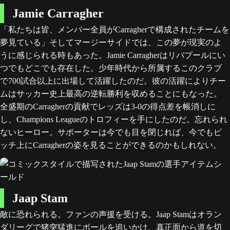
Jamie Carragher
「私たちは皆、メンバー全員がCarragherで構成されたチームを
夢見ている」そしてマージーサイドでは、この夢が現実のよ
うに感じられる時もあった。Jamie Carragherはリバプールにい
つでもどこでも存在した。少年時代から所属するこのクラブ
で700試合以上に出場して活躍したのだ。彼の活躍によりチー
ムはサッカー史上最高の逆転勝利を収めることにもなった。
全盛期のCarragherの貢献でレッズは3-0の得点差を帳消しに
し、Champions Leagueのトロフィーを手にしたのだ。忘れられ
ないヒーロー。サポーターは今でも目を閉じれば、今でもピ
ッチ上にCarragherの姿を見ることができるのかもしれない。
Jaap Stam
敵に恐れられる。ファンの声援を受ける。Jaap Stamはオラン
ダリーグで猪突猛進にボールを追いかけ、真正面から道を切