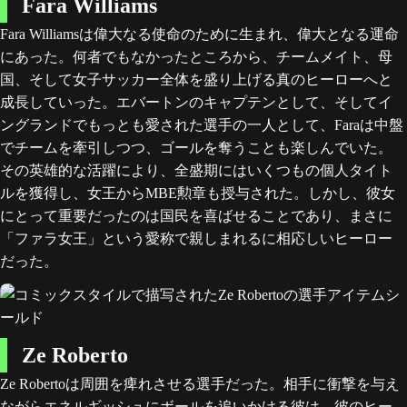
Fara Williams
Fara Williamsは偉大なる使命のために生まれ、偉大となる運命
にあった。何者でもなかったところから、チームメイト、母
国、そして女子サッカー全体を盛り上げる真のヒーローへと
成長していった。エバートンのキャプテンとして、そしてイ
ングランドでもっとも愛された選手の一人として、Faraは中盤
でチームを牽引しつつ、ゴールを奪うことも楽しんでいた。
その英雄的な活躍により、全盛期にはいくつもの個人タイト
ルを獲得し、女王からMBE勲章も授与された。しかし、彼女
にとって重要だったのは国民を喜ばせることであり、まさに
「ファラ女王」という愛称で親しまれるに相応しいヒーロー
だった。
Ze Roberto
Ze Robertoは周囲を痺れさせる選手だった。相手に衝撃を与え
ながらエネルギッシュにボールを追いかける彼は、彼のヒー