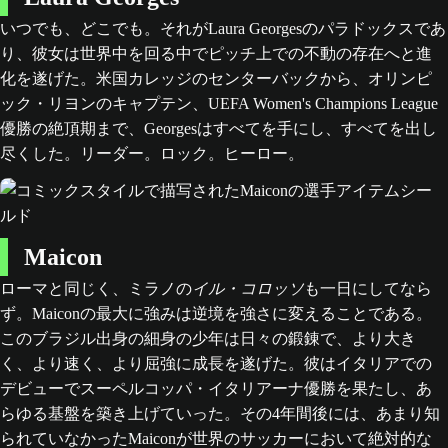
いつでも、どこでも。それがLaura Georgesのパラドックスであ
り、彼女は世界中を回る中でピッチ上での不動の存在へと進
化を遂げた。米国カレッジのセンターバックから、オリンピ
ック・リヨンのキャプテン、UEFA Women's Champions League
優勝の絶頂期まで、Georgesはすべてを手にし、すべてを出し
尽くした。リーダー。ロック。ヒーロー。
Maicon
ローマと同じく、ミラノの
イル・コロッソ
も一日にしてなら
ず。Maiconの最大に強みは逆境を強さに変えることである。
このブラジル出身の細身の少年は日々の鍛錬で、より大き
く、より速く、より屈強に成長を遂げた。彼はイタリアでの
デビューでスーペルコッパ・イタリアーナ優勝を果たし、あ
らゆる基盤を築き上げていった。その4年間後には、あまり知
られていなかったMaiconが世界のサッカーにおいて絶対的な