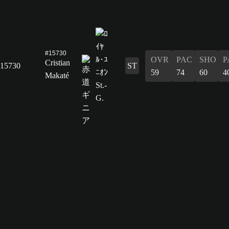
#15730
OVR
PAC
SHO
P
Cristian
15730
ST
59
74
60
4
Makaté