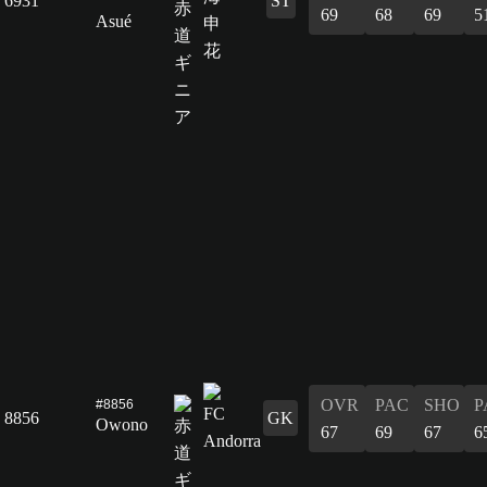
6931
ST
69
68
69
5
Asué
OVR
PAC
SHO
P
#8856
8856
GK
Owono
67
69
67
6