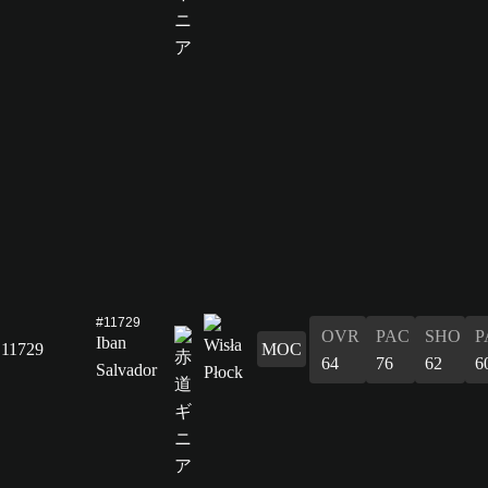
#11729
OVR
PAC
SHO
P
Iban
11729
MOC
64
76
62
6
Salvador