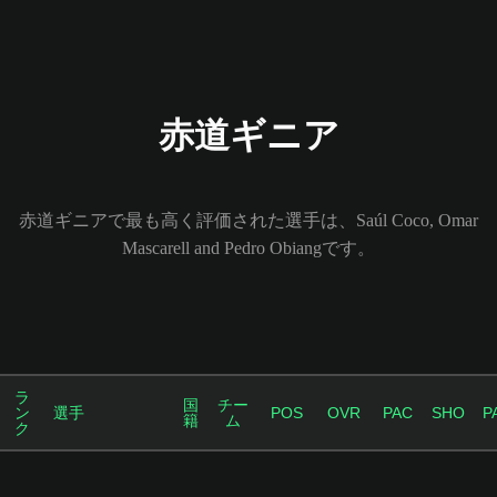
赤道ギニア
赤道ギニアで最も高く評価された選手は、Saúl Coco, Omar
Mascarell and Pedro Obiangです。
ラ
国
チー
ン
選手
POS
OVR
PAC
SHO
P
籍
ム
ク