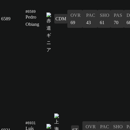
#6589
OVR
PAC
SHO
PAS
D
Pedro
6589
CDM
69
43
61
70
6
Obiang
#6931
OVR
PAC
SHO
P
Luís