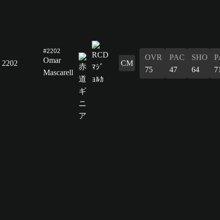
#2202
OVR
PAC
SHO
P
Omar
2202
CM
75
47
64
7
Mascarell