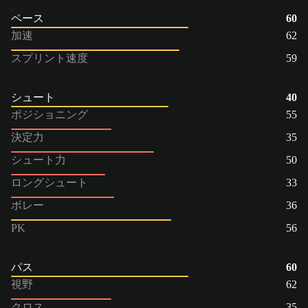
ペース
60
加速
62
スプリント速度
59
シュート
40
ポジショニング
55
決定力
35
シュート力
50
ロングシュート
33
ボレー
36
PK
56
パス
60
視野
62
クロス
35