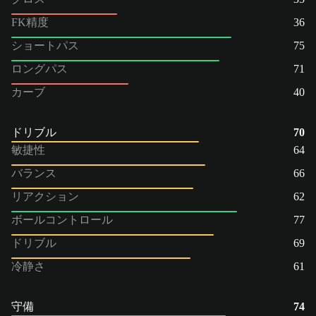
FK精度
36
ショートパス
75
ロングパス
71
カーブ
40
ドリブル
70
敏捷性
64
バランス
66
リアクション
62
ボールコントロール
77
ドリブル
69
冷静さ
61
守備
74