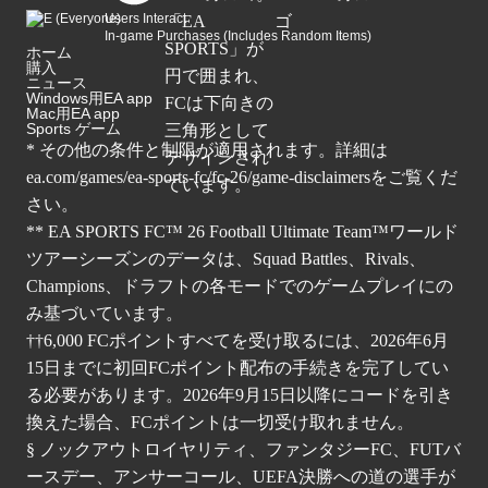
Users Interact
In-game Purchases (Includes Random Items)
ホーム
購入
ニュース
Windows用EA app
Mac用EA app
Sports ゲーム
* その他の条件と制限が適用されます。詳細は
ea.com/games/ea-sports-fc/fc-26/game-disclaimers
をご覧くだ
さい。
** EA SPORTS FC™ 26 Football Ultimate Team™ワールド
ツアーシーズンのデータは、Squad Battles、Rivals、
Champions、ドラフトの各モードでのゲームプレイにの
み基づいています。
††6,000 FCポイントすべてを受け取るには、2026年6月
15日までに初回FCポイント配布の手続きを完了してい
る必要があります。2026年9月15日以降にコードを引き
換えた場合、FCポイントは一切受け取れません。
§ ノックアウトロイヤリティ、ファンタジーFC、FUTバ
ースデー、アンサーコール、UEFA決勝への道の選手が