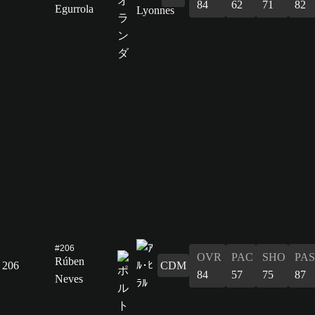
84
62
71
82
Egurrola
#206
OVR
PAC
SHO
PAS
Rúben
206
CDM
84
57
75
87
Neves