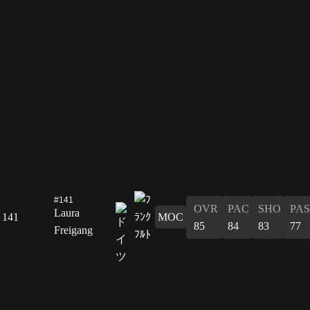
#141
OVR
PAC
SHO
PAS
Laura
141
MOC
85
84
83
77
Freigang