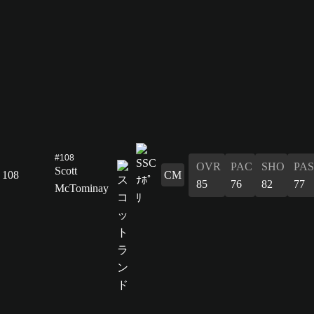
#108
OVR
PAC
SHO
PAS
Scott
108
CM
85
76
82
77
McTominay