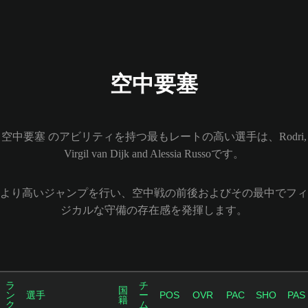
空中要塞
空中要塞 のアビリティを持つ最もレートの高い選手は、Rodri,
Virgil van Dijk and Alessia Russoです。
より高いジャンプを行い、空中戦の前後およびその最中でフィ
ジカルな守備の存在感を発揮します。
ラ
チ
国
ン
選手
ー
POS
OVR
PAC
SHO
PAS
籍
ク
ム