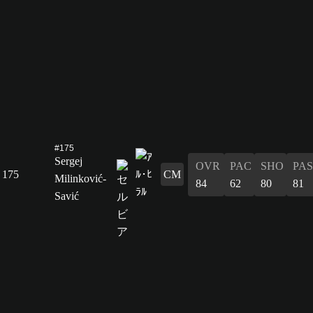
#175
Sergej
OVR
PAC
SHO
PAS
175
CM
Milinković-
84
62
80
81
Savić