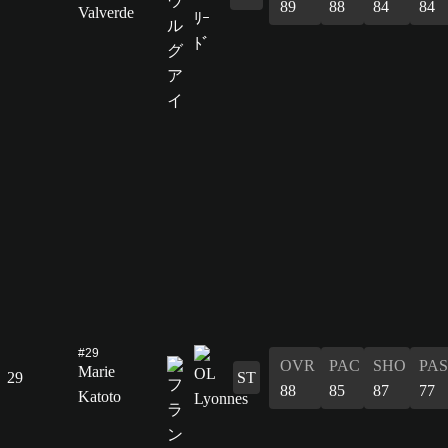
89
88
84
84
Valverde
#29
OVR
PAC
SHO
PAS
Marie
29
ST
88
85
87
77
Katoto