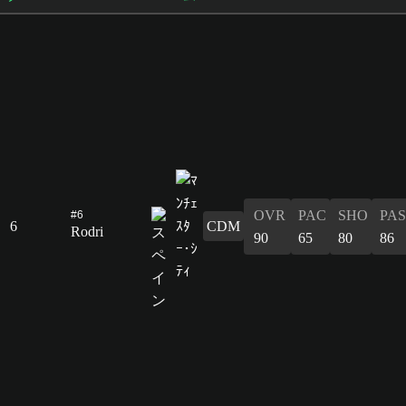
OVR
PAC
SHO
PAS
#6
6
CDM
Rodri
90
65
80
86