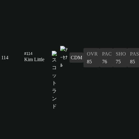
OVR
PAC
SHO
PAS
#114
114
CDM
Kim Little
85
76
75
85