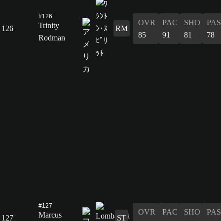
#126
OVR
PAC
SHO
PAS
Trinity
126
RM
85
91
81
78
Rodman
#127
OVR
PAC
SHO
PAS
Marcus
127
ST