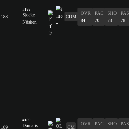
#188
OVR
PAC
SHO
PAS
Sjoeke
188
CDM
84
70
73
78
Nüsken
#189
OVR
PAC
SHO
PAS
Damaris
189
CM