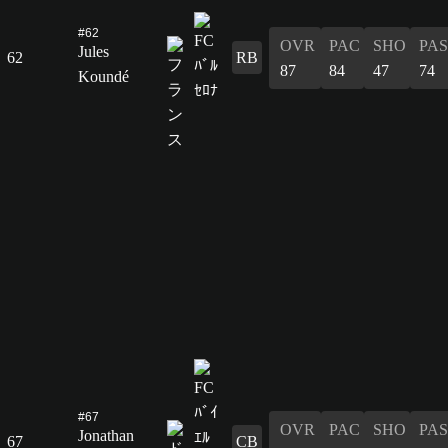
#62
OVR
PAC
SHO
PAS
Jules
62
RB
87
84
47
74
Koundé
#67
OVR
PAC
SHO
PAS
Jonathan
67
CB