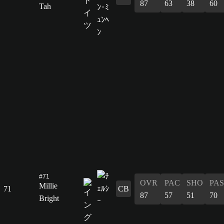
87
63
38
60
Tah
#71
OVR
PAC
SHO
PAS
Millie
71
CB
87
57
51
70
Bright