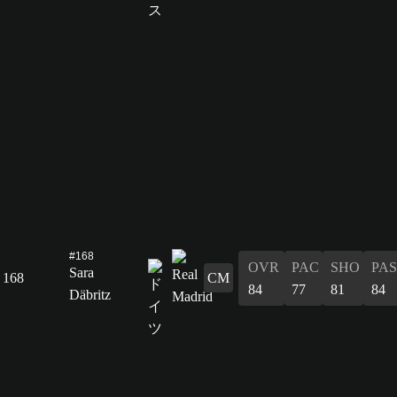
#168
OVR
PAC
SHO
PAS
Sara
168
CM
84
77
81
84
Däbritz