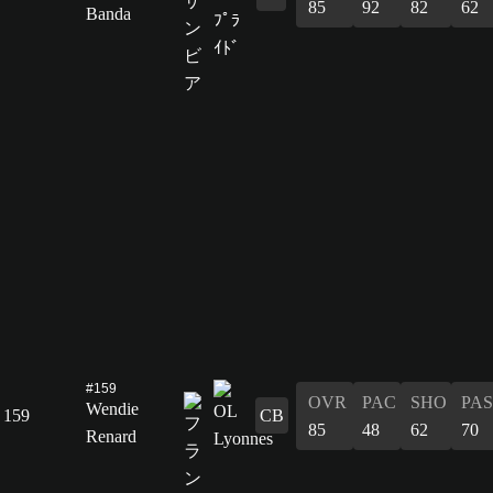
85
92
82
62
Banda
#159
OVR
PAC
SHO
PAS
Wendie
159
CB
85
48
62
70
Renard