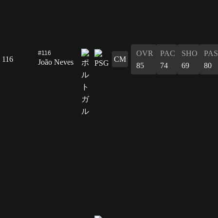
OVR
PAC
SHO
PAS
#116
116
CM
João Neves
85
74
69
80