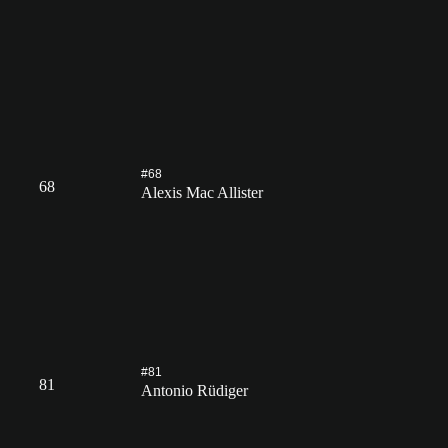
#68
68
Alexis Mac Allister
#81
81
Antonio Rüdiger