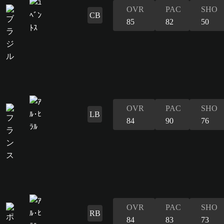
OVR
PAC
SHO
CB
85
82
50
OVR
PAC
SHO
LB
84
90
76
OVR
PAC
SHO
RB
84
83
73