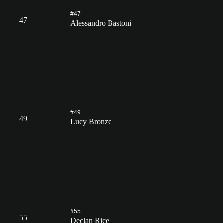
#47
47
Alessandro Bastoni
#49
49
Lucy Bronze
#55
55
Declan Rice