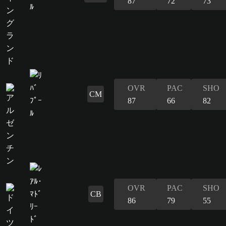
87
72
73
OVR
PAC
SHO
CM
87
66
82
OVR
PAC
SHO
CB
86
79
55