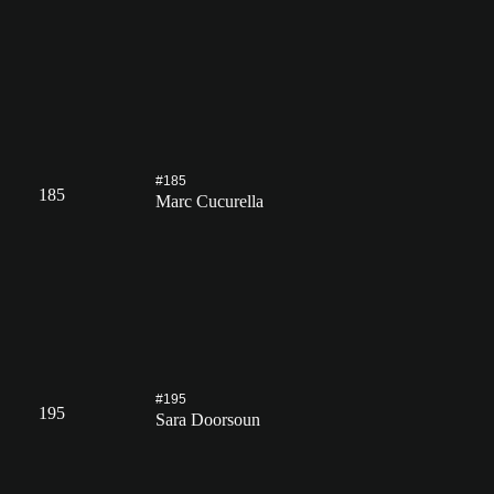
#185
185
Marc Cucurella
#195
195
Sara Doorsoun