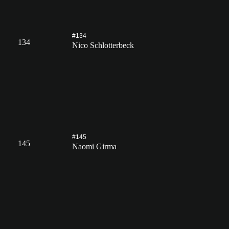
#134
134
Nico Schlotterbeck
#145
145
Naomi Girma