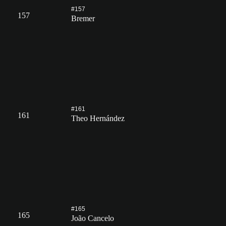
#157
157
Bremer
#161
161
Theo Hernández
#165
165
João Cancelo