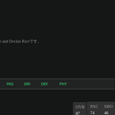
d Declan Riceです。
PAS
DRI
DEF
PHY
PAC
SHO
OVR
74
46
87