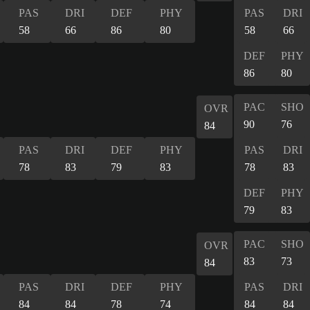
PAS
DRI
DEF
PHY
PAS
DRI
58
66
86
80
58
66
DEF
PHY
86
80
PAC
SHO
OVR
90
76
84
PAS
DRI
DEF
PHY
PAS
DRI
78
83
79
83
78
83
DEF
PHY
79
83
PAC
SHO
OVR
83
73
84
PAS
DRI
DEF
PHY
PAS
DRI
84
84
78
74
84
84