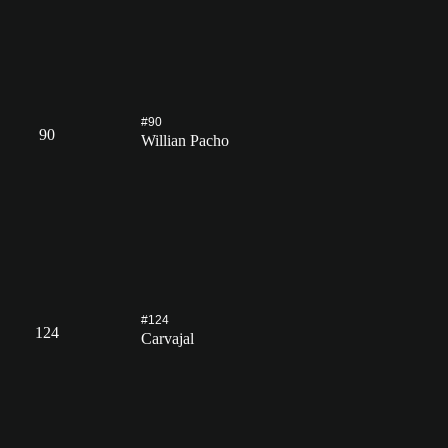
#90
90
Willian Pacho
#124
124
Carvajal