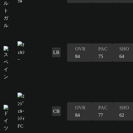
OVR
PAC
SHO
LB
84
75
64
OVR
PAC
SHO
CB
84
77
62