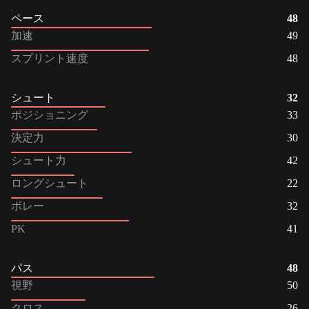
ペース
48
加速
49
スプリント速度
48
シュート
32
ポジショニング
33
決定力
30
シュート力
42
ロングシュート
22
ボレー
32
PK
41
パス
48
視野
50
クロス
26