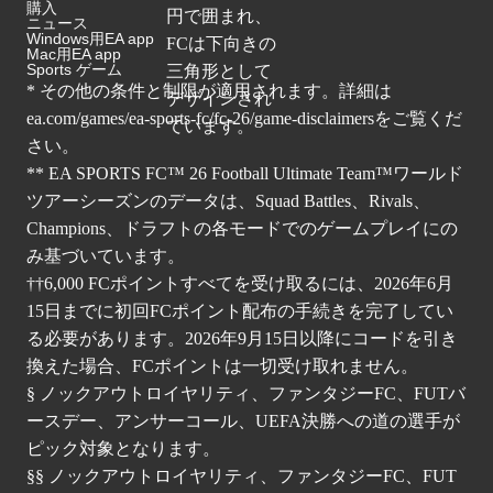
購入
ニュース
Windows用EA app
Mac用EA app
Sports ゲーム
* その他の条件と制限が適用されます。詳細は
ea.com/games/ea-sports-fc/fc-26/game-disclaimers
をご覧くだ
さい。
** EA SPORTS FC™ 26 Football Ultimate Team™ワールド
ツアーシーズンのデータは、Squad Battles、Rivals、
Champions、ドラフトの各モードでのゲームプレイにの
み基づいています。
††6,000 FCポイントすべてを受け取るには、2026年6月
15日までに初回FCポイント配布の手続きを完了してい
る必要があります。2026年9月15日以降にコードを引き
換えた場合、FCポイントは一切受け取れません。
§ ノックアウトロイヤリティ、ファンタジーFC、FUTバ
ースデー、アンサーコール、UEFA決勝への道の選手が
ピック対象となります。
§§ ノックアウトロイヤリティ、ファンタジーFC、FUT