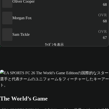
Oliver Cooper
68
OVR
Morgan Fox
68
OVR
Sam Tickle
67
ｳｨｶﾞﾝを表示
The World’s Game