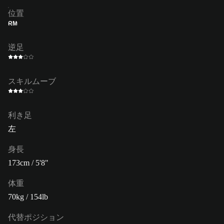
位置
RM
逆足
スキルムーブ
利き足
左
身長
173cm / 5'8"
体重
70kg / 154lb
代替ポジション