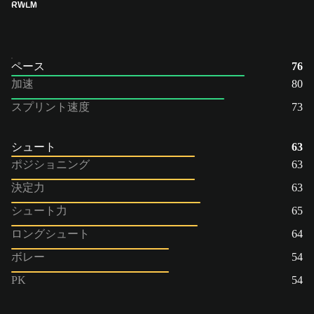
RW
LM
ペース
76
加速
80
スプリント速度
73
シュート
63
ポジショニング
63
決定力
63
シュート力
65
ロングシュート
64
ボレー
54
PK
54