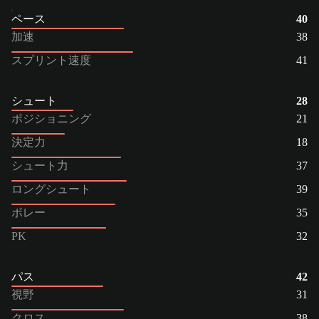
ペース
40
加速
38
スプリント速度
41
シュート
28
ポジショニング
21
決定力
18
シュート力
37
ロングシュート
39
ボレー
35
PK
32
パス
42
視野
31
クロス
38