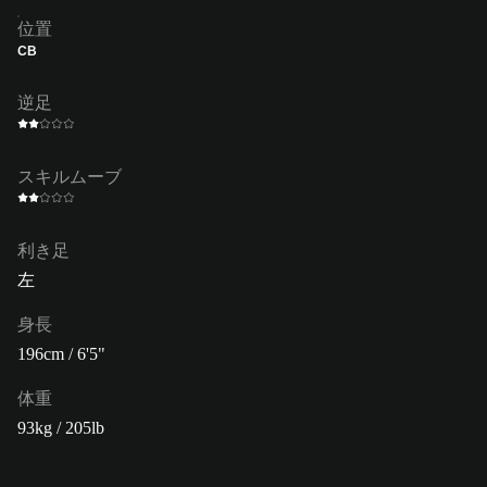
位置
CB
逆足
スキルムーブ
利き足
左
身長
196cm / 6'5"
体重
93kg / 205lb