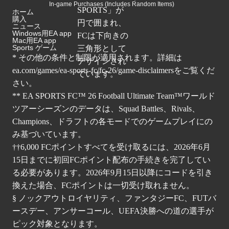
In-game Purchases (Includes Random Items)
ホーム
購入
ニュース
Windows用EA app
Mac用EA app
Sports ゲーム
* その他の条件と制限が適用されます。詳細は
ea.com/games/ea-sports-fc/fc-26/game-disclaimers
をご覧くだ
さい。
** EA SPORTS FC™ 26 Football Ultimate Team™ワールド
ツアーシーズンのデータは、Squad Battles、Rivals、
Champions、ドラフトの各モードでのゲームプレイにの
み基づいています。
††6,000 FCポイントすべてを受け取るには、2026年6月
15日までに初回FCポイント配布の手続きを完了してい
る必要があります。2026年9月15日以降にコードを引き
換えた場合、FCポイントは一切受け取れません。
§ ノックアウトロイヤリティ、ファンタジーFC、FUTバ
ースデー、アンサーコール、UEFA決勝への道の選手が
ピック対象となります。