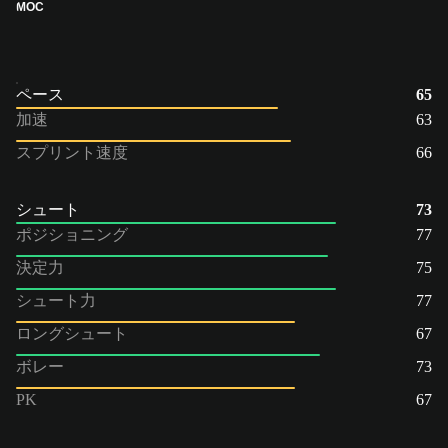
MOC
ペース
65
加速
63
スプリント速度
66
シュート
73
ポジショニング
77
決定力
75
シュート力
77
ロングシュート
67
ボレー
73
PK
67