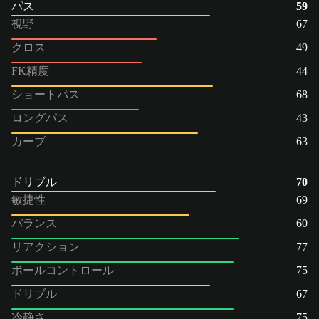
パス
59
視野
67
クロス
49
FK精度
44
ショートパス
68
ロングパス
43
カーブ
63
ドリブル
70
敏捷性
69
バランス
60
リアクション
77
ボールコントロール
75
ドリブル
67
冷静さ
75