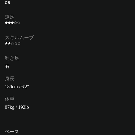
CB
逆足
スキルムーブ
利き足
右
身長
189cm / 6'2"
体重
87kg / 192lb
ペース