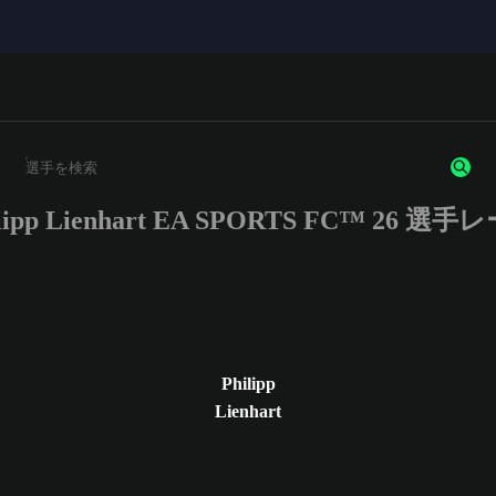
ilipp Lienhart EA SPORTS FC™ 26 選手
3文字以上の文字または数字を入力してください。
Philipp
Lienhart