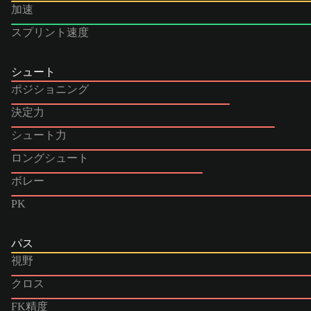
加速
スプリント速度
シュート
ポジショニング
決定力
シュート力
ロングシュート
ボレー
PK
パス
視野
クロス
FK精度