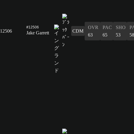
OVR
PAC
SHO
P
#12506
12506
CDM
Jake Garrett
63
65
53
5