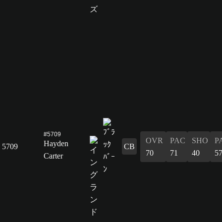
#5709
OVR
PAC
SHO
P
Hayden
5709
CB
70
71
40
5
Carter