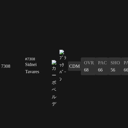
#7308
OVR
PAC
SHO
P
Sidnei
7308
CDM
68
66
56
6
Tavares