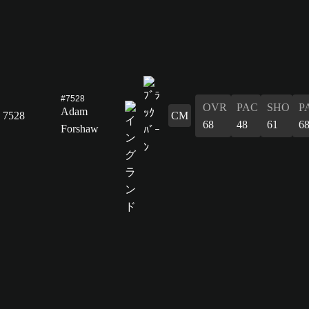
#7528
OVR
PAC
SHO
P
Adam
7528
CM
68
48
61
6
Forshaw