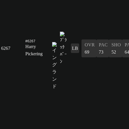
#6267
OVR
PAC
SHO
P
Harry
6267
LB
69
73
52
6
Pickering