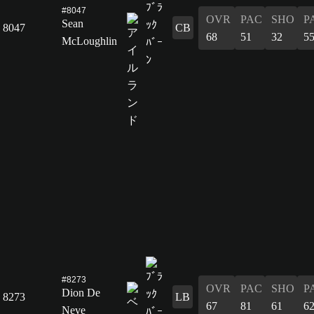
#8047
OVR
PAC
SHO
P
Sean
8047
CB
68
51
32
5
McLoughlin
#8273
OVR
PAC
SHO
P
Dion De
8273
LB
67
81
61
6
Neve