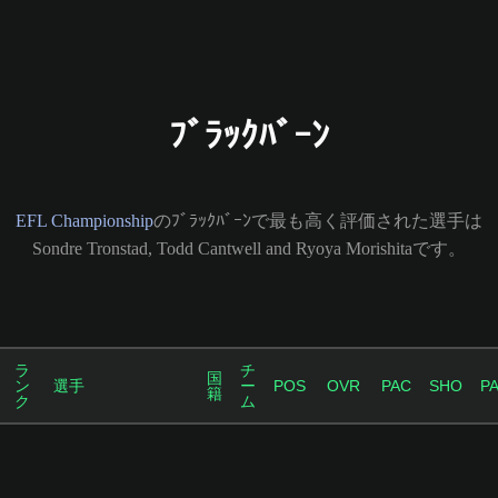
ﾌﾞﾗｯｸﾊﾞｰﾝ
EFL Championship
のﾌﾞﾗｯｸﾊﾞｰﾝで最も高く評価された選手は
Sondre Tronstad, Todd Cantwell and Ryoya Morishitaです。
ラ
チ
国
ン
選手
ー
POS
OVR
PAC
SHO
P
籍
ク
ム