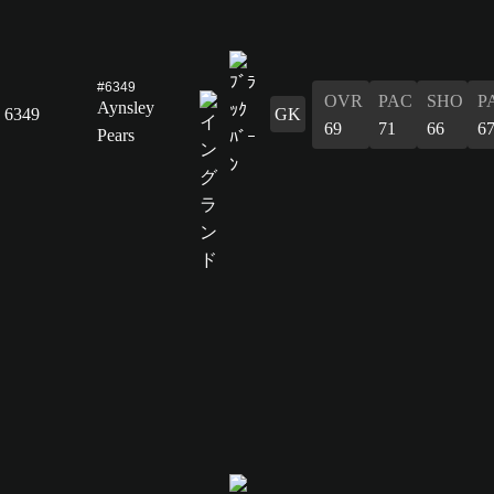
#6349
OVR
PAC
SHO
P
Aynsley
6349
GK
69
71
66
6
Pears