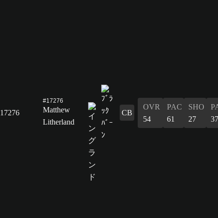
#17276
OVR
PAC
SHO
P
Matthew
17276
CB
54
61
27
3
Litherland