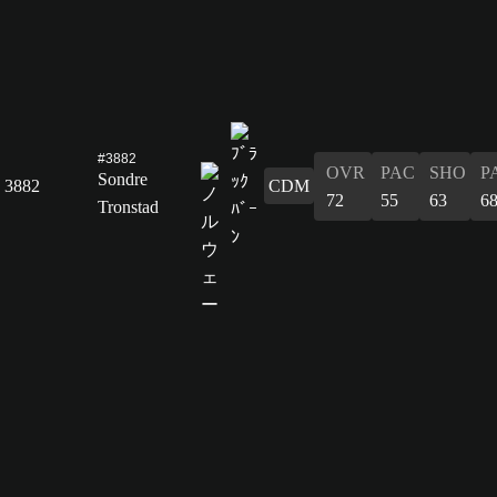
#3882
OVR
PAC
SHO
P
Sondre
3882
CDM
72
55
63
6
Tronstad