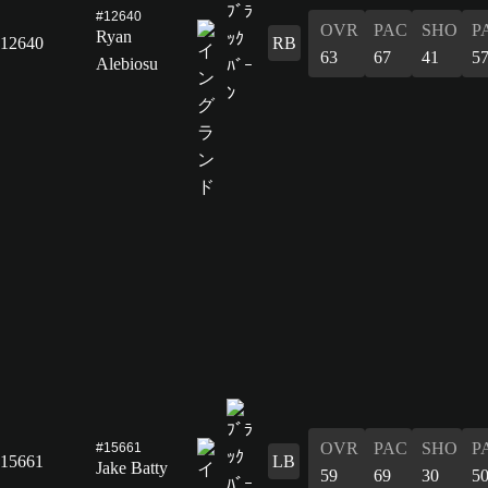
#12640
OVR
PAC
SHO
P
Ryan
12640
RB
63
67
41
5
Alebiosu
OVR
PAC
SHO
P
#15661
15661
LB
Jake Batty
59
69
30
5