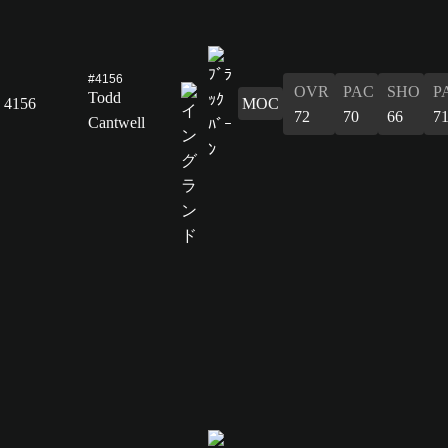
#4156
OVR
PAC
SHO
P
Todd
4156
MOC
72
70
66
7
Cantwell