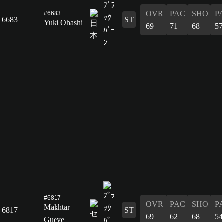
OVR
PAC
SHO
P
#6683
6683
ST
Yuki Ohashi
69
71
68
5
#6817
OVR
PAC
SHO
P
Makhtar
6817
ST
69
62
68
5
Gueye