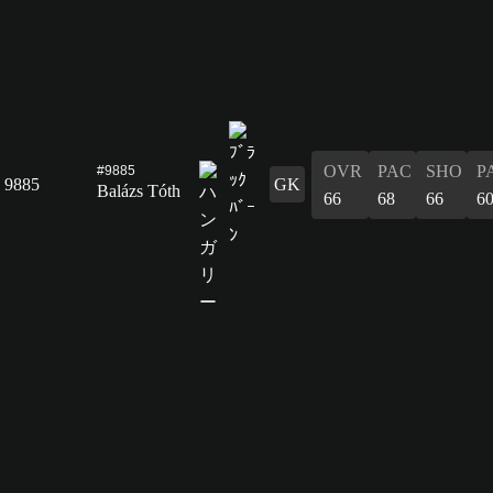
OVR
PAC
SHO
P
#9885
9885
GK
Balázs Tóth
66
68
66
6