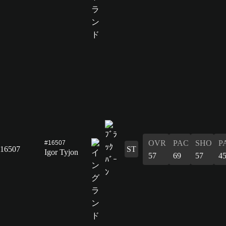
OVR
PAC
SHO
P
#16507
16507
ST
Igor Tyjon
57
69
57
4