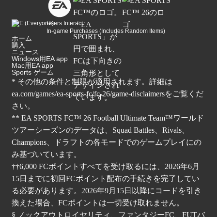
Users Interact
In-game Purchases (Includes Random Items)
ホーム
購入
ニュース
Windows用EA app
Mac用EA app
Sports ゲーム
* その他の条件と制限が適用されます。詳細は
ea.com/games/ea-sports-fc/fc-26/game-disclaimers
をご覧くだ
さい。
** EA SPORTS FC™ 26 Football Ultimate Team™ワールド
ツアーシーズンのデータは、Squad Battles、Rivals、
Champions、ドラフトの各モードでのゲームプレイにの
み基づいています。
††6,000 FCポイントすべてを受け取るには、2026年6月
15日までに初回FCポイント配布の手続きを完了してい
る必要があります。2026年9月15日以降にコードを引き
換えた場合、FCポイントは一切受け取れません。
§ ノックアウトロイヤリティ、ファンタジーFC、FUTバ