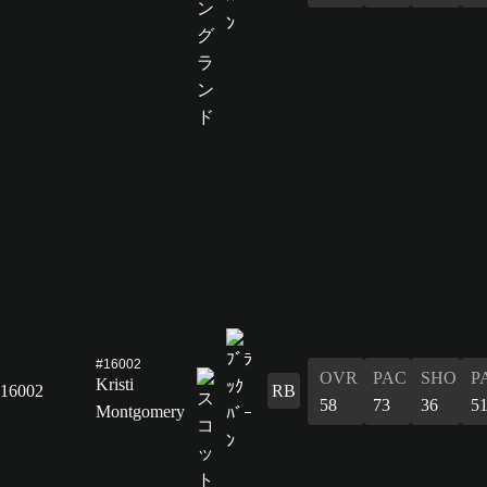
#16002
OVR
PAC
SHO
P
Kristi
16002
RB
58
73
36
5
Montgomery