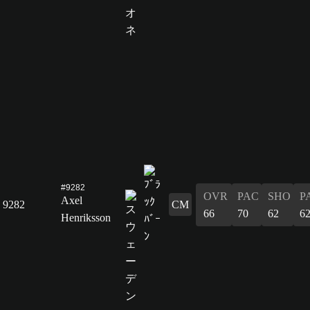
#9282
OVR
PAC
SHO
P
Axel
9282
CM
66
70
62
6
Henriksson