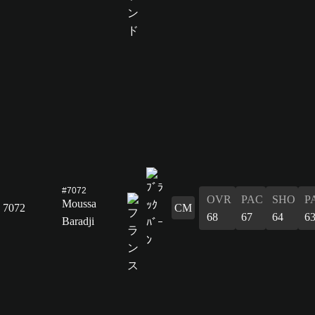
#7072
OVR
PAC
SHO
P
Moussa
7072
CM
68
67
64
6
Baradji