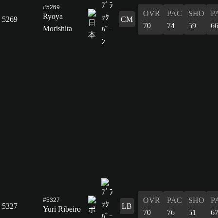
#5269
OVR
PAC
SHO
P
Ryoya
5269
CM
70
74
59
6
Morishita
OVR
PAC
SHO
P
#5327
5327
LB
Yuri Ribeiro
70
76
51
6