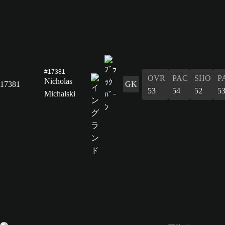
#17381
OVR
PAC
SHO
P
Nicholas
17381
GK
53
54
52
5
Michalski