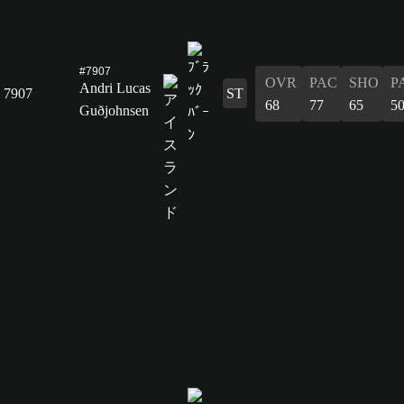
#7907
OVR
PAC
SHO
P
Andri Lucas
7907
ST
68
77
65
5
Guðjohnsen