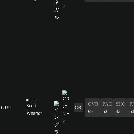
#6939
OVR
PAC
SHO
P
Scott
6939
CB
69
52
32
5
Wharton