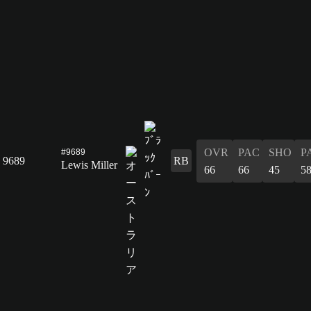
OVR
PAC
SHO
P
#9689
9689
RB
Lewis Miller
66
66
45
5